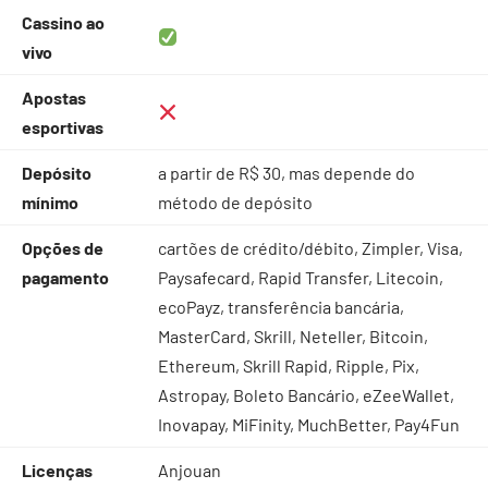
Cassino ao
vivo
Apostas
esportivas
Depósito
a partir de R$ 30, mas depende do
mínimo
método de depósito
Opções de
cartões de crédito/débito, Zimpler, Visa,
pagamento
Paysafecard, Rapid Transfer, Litecoin,
ecoPayz, transferência bancária,
MasterCard, Skrill, Neteller, Bitcoin,
Ethereum, Skrill Rapid, Ripple, Pix,
Astropay, Boleto Bancário, eZeeWallet,
Inovapay, MiFinity, MuchBetter, Pay4Fun
Licenças
Anjouan