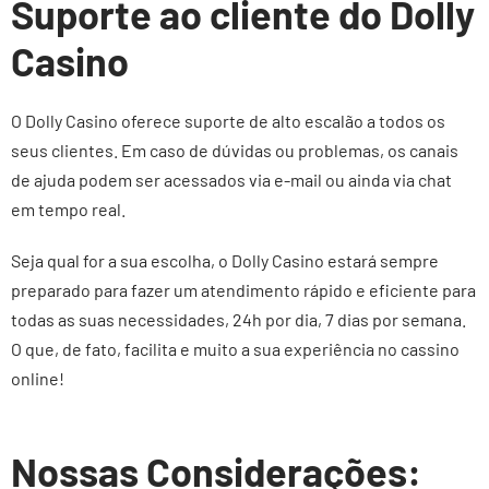
Suporte ao cliente do Dolly
Casino
O Dolly Casino oferece suporte de alto escalão a todos os
seus clientes. Em caso de dúvidas ou problemas, os canais
de ajuda podem ser acessados via e-mail ou ainda via chat
em tempo real.
Seja qual for a sua escolha, o Dolly Casino estará sempre
preparado para fazer um atendimento rápido e eficiente para
todas as suas necessidades, 24h por dia, 7 dias por semana.
O que, de fato, facilita e muito a sua experiência no cassino
online!
Nossas Considerações: