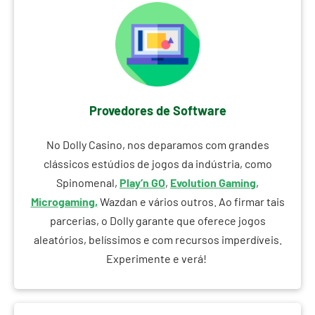
Provedores de Software
No Dolly Casino, nos deparamos com grandes
clássicos estúdios de jogos da indústria, como
Spinomenal,
Play’n GO
,
Evolution Gaming
,
Microgaming,
Wazdan e vários outros. Ao firmar tais
parcerias, o Dolly garante que oferece jogos
aleatórios, belíssimos e com recursos imperdíveis.
Experimente e verá!