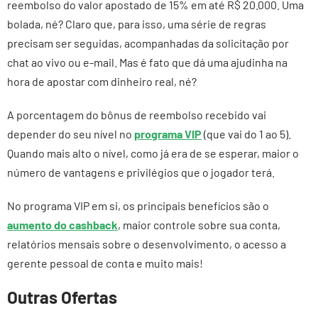
reembolso do valor apostado de 15% em até R$ 20.000. Uma
bolada, né? Claro que, para isso, uma série de regras
precisam ser seguidas, acompanhadas da solicitação por
chat ao vivo ou e-mail. Mas é fato que dá uma ajudinha na
hora de apostar com dinheiro real, né?
A porcentagem do bônus de reembolso recebido vai
depender do seu nível no
programa VIP
(que vai do 1 ao 5).
Quando mais alto o nível, como já era de se esperar, maior o
número de vantagens e privilégios que o jogador terá.
No programa VIP em si, os principais benefícios são o
aumento do cashback
, maior controle sobre sua conta,
relatórios mensais sobre o desenvolvimento, o acesso a
gerente pessoal de conta e muito mais!
Outras Ofertas