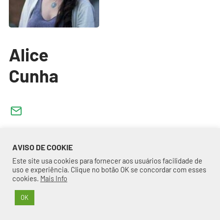
Alice
Cunha
Veja todos os artigos do
AVISO DE COOKIE
autor
Este site usa cookies para fornecer aos usuários facilidade de
uso e experiência. Clique no botão OK se concordar com esses
cookies.
Mais Info
Alice sempre foi
OK
apaixonada pelo
sentimento de liberdade.