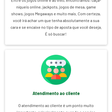
Entre os jogos online e ao vivo, encontramos: caça-
níqueis online, jackpots, jogos de mesa, game
shows, jogos Megaways e muito mais. Com certeza,
você irá achar um que tenha absolutamente a sua
cara e se encaixe no tipo de aposta que você deseja.
É só buscar!
Atendimento ao cliente
O atendimento ao cliente é um ponto muito