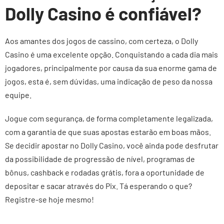
Dolly Casino é confiável?
Aos amantes dos jogos de cassino, com certeza, o Dolly
Casino é uma excelente opção. Conquistando a cada dia mais
jogadores, principalmente por causa da sua enorme gama de
jogos, esta é, sem dúvidas, uma indicação de peso da nossa
equipe.
Jogue com segurança, de forma completamente legalizada,
com a garantia de que suas apostas estarão em boas mãos.
Se decidir apostar no Dolly Casino, você ainda pode desfrutar
da possibilidade de progressão de nível, programas de
bônus, cashback e rodadas grátis, fora a oportunidade de
depositar e sacar através do Pix. Tá esperando o que?
Registre-se hoje mesmo!