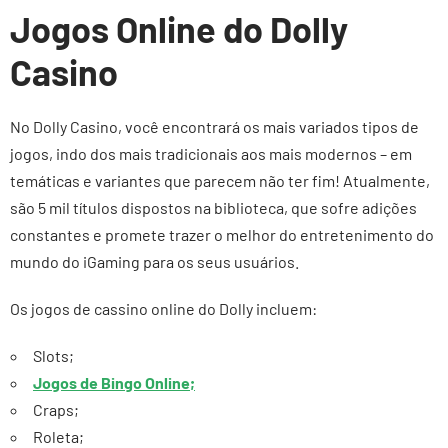
Jogos Online do Dolly
Casino
No Dolly Casino, você encontrará os mais variados tipos de
jogos, indo dos mais tradicionais aos mais modernos – em
temáticas e variantes que parecem não ter fim! Atualmente,
são 5 mil títulos dispostos na biblioteca, que sofre adições
constantes e promete trazer o melhor do entretenimento do
mundo do iGaming para os seus usuários.
Os jogos de cassino online do Dolly incluem:
Slots;
Jogos de Bingo Online;
Craps;
Roleta;