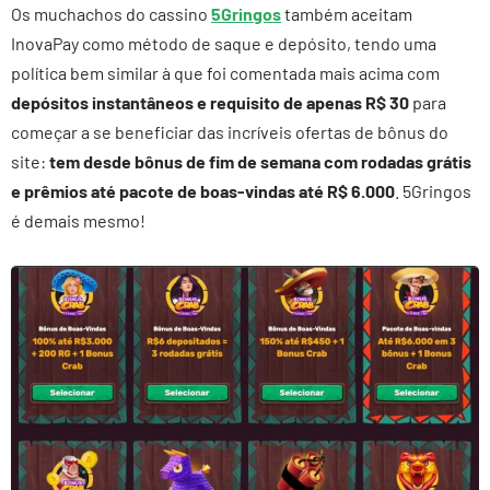
Os muchachos do cassino
5Gringos
também aceitam
InovaPay como método de saque e depósito, tendo uma
política bem similar à que foi comentada mais acima com
depósitos instantâneos e requisito de apenas R$ 30
para
começar a se beneficiar das incríveis ofertas de bônus do
site:
tem desde bônus de fim de semana com rodadas grátis
e prêmios até pacote de boas-vindas até R$ 6.000
. 5Gringos
é demais mesmo!