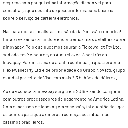
empresa com pouquíssima informação disponível para
consulta, já que seu site só possui informações básicas
sobre o serviço de carteira eletrônica.
Mas para nossos analistas, missão dada é missão cumprida!
Então revisamos a fundo e encontramos mais detalhes sobre
a Inovapay. Pelo que pudemos apurar, a Flexewallet Pty Ltd.
sediada em Melbourne, na Austrália, está por trás da
Inovapay. Porém, a teia de aranha continua, já que a própria
Flexewallet Pty Ltd é de propriedade do Grupo Novatti, grupo
mundial parceiro da Visa com mais 2.3 bilhões de dólares.
Ao que consta, a Inovapay surgiu em 2018 visando competir
com outros processadores de pagamento na América Latina.
Com o mercado de Igaming em ascensão, foi questão de ligar
os pontos para que a empresa começasse a atuar nos
cassinos brasileiros.