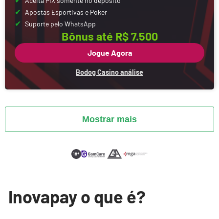
Aceita PIX somente no depósito
Apostas Esportivas e Poker
Suporte pelo WhatsApp
Bônus até R$ 7.500
Jogue Agora
Bodog Casino análise
Mostrar mais
Inovapay o que é?