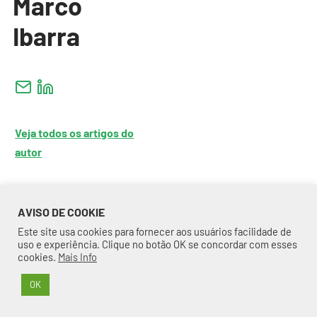
Marco
Ibarra
Veja todos os artigos do
autor
Marco tem jogado em
AVISO DE COOKIE
cassinos online desde
Este site usa cookies para fornecer aos usuários facilidade de
que entrou em um deles
uso e experiência. Clique no botão OK se concordar com esses
pela primeira vez em 2012.
cookies.
Mais Info
Ele compartilha seu
OK
conhecimento há mais de
4 anos escrevendo sobre