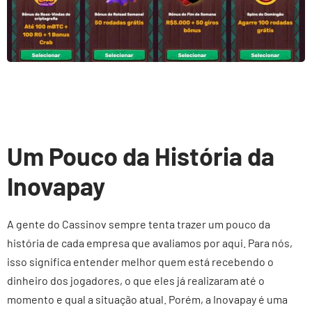
Um Pouco da História da
Inovapay
A gente do Cassinov sempre tenta trazer um pouco da
história de cada empresa que avaliamos por aqui. Para nós,
isso significa entender melhor quem está recebendo o
dinheiro dos jogadores, o que eles já realizaram até o
momento e qual a situação atual. Porém, a Inovapay é uma