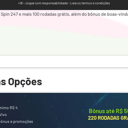
+18 – Jogue com responsabilidade – Leia os termos e condições
pin 247 e mais 100 rodadas grátis, além do bônus de boas-vinda
as Opções
ínimo R$ 4
Bônus até R$ 
Vivo
220 RODADAS GR
 bônus e promoções