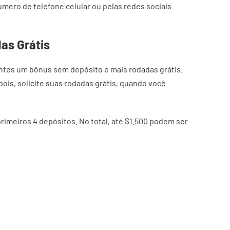
úmero de telefone celular ou pelas redes sociais
as Grátis
entes um bônus sem depósito e mais rodadas grátis.
ois, solicite suas rodadas grátis, quando você
imeiros 4 depósitos. No total, até $1.500 podem ser