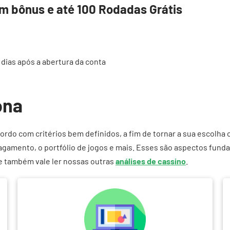
m bônus e até 100 Rodadas Grátis
dias após a abertura da conta
ona
rdo com critérios bem definidos, a fim de tornar a sua escolha o 
agamento, o portfólio de jogos e mais. Esses são aspectos fund
, e também vale ler nossas outras
análises de cassino
.