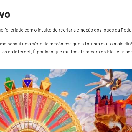
ivo
e foi criado com o intuito de recriar a emoção dos jogos da Roda
Time possui uma série de mecânicas que o tornam muito mais dinâ
s na internet. É por isso que muitos streamers do Kick e cria