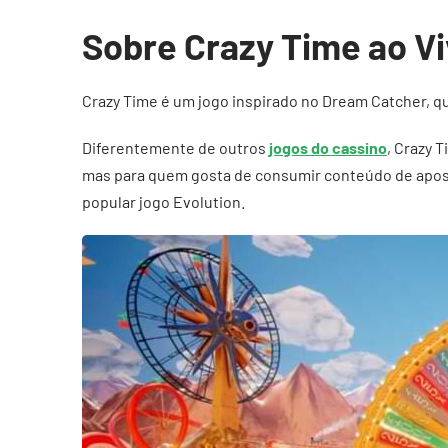
Sobre Crazy Time ao V
Crazy Time é um jogo inspirado no Dream Catcher, qu
Diferentemente de outros
jogos do cassino
, Crazy 
mas para quem gosta de consumir conteúdo de aposta
popular jogo Evolution.