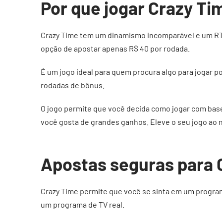
Por que jogar Crazy Ti
Crazy Time tem um dinamismo incomparável e um RTP 
opção de apostar apenas R$ 40 por rodada.
É um jogo ideal para quem procura algo para jogar p
rodadas de bônus.
O jogo permite que você decida como jogar com base 
você gosta de grandes ganhos. Eleve o seu jogo ao n
Apostas seguras para 
Crazy Time permite que você se sinta em um program
um programa de TV real.