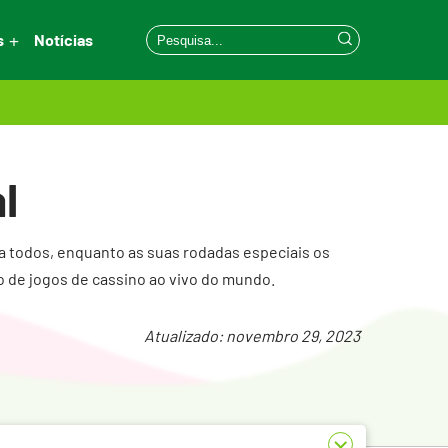
s
Notícias
l
 a todos, enquanto as suas rodadas especiais os
 de jogos de cassino ao vivo do mundo.
Atualizado: novembro 29, 2023