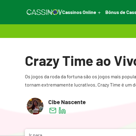
Cassinos Online
Bônus de Cas
Crazy Time ao Vivo
Os jogos da roda da fortuna são os jogos mais popul
tornam extremamente lucrativos. Crazy Time é um do
Cibe Nascente
Ir para