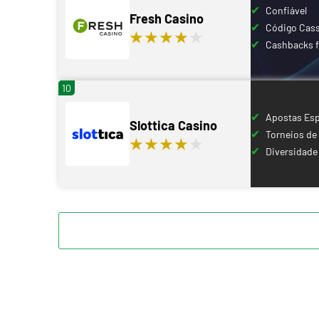
Confiável
Fresh Casino
Código Cassi
Cashbacks 
10
Apostas Esp
Slottica Casino
Torneios de 
Diversidad