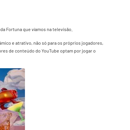
 da Fortuna que víamos na televisão.
mico e atrativo, não só para os próprios jogadores,
dores de conteúdo do YouTube optam por jogar o