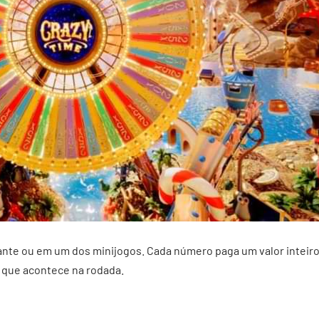
ante ou em um dos minijogos. Cada número paga um valor inteir
o que acontece na rodada.