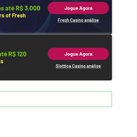
s até R$ 3.000
Jogue Agora
rs of Fresh
Fresh Casino análise
até R$ 120
Jogue Agora
is
Slottica Casino análise