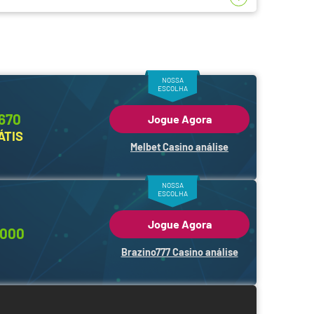
NOSSA
ESCOLHA
5670
Jogue Agora
ÁTIS
Melbet Casino análise
NOSSA
ESCOLHA
Jogue Agora
.000
Brazino777 Casino análise