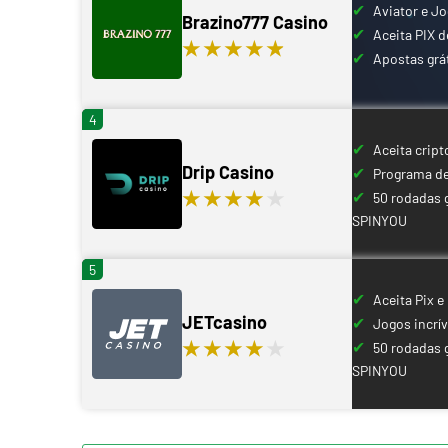
Aviator e J
Brazino777 Casino
Aceita PIX 
Apostas grá
4
Aceita crip
Drip Casino
Programa de
50 rodadas 
SPINYOU
5
Aceita Pix e
JETcasino
Jogos incrív
50 rodadas 
SPINYOU