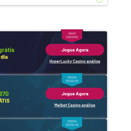
NOVO
CASSINO
grátis
Jogue Agora
 dia
HyperLucky Casino análise
NOSSA
ESCOLHA
5670
Jogue Agora
ÁTIS
Melbet Casino análise
NOSSA
ESCOLHA