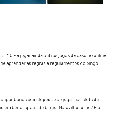
DEMO – e jogar ainda outros jogos de cassino online.
 de aprender as regras e regulamentos do bingo
m súper bônus sem depósito ao jogar nas slots de
s em bônus grátis de bingo. Maravilhoso, né? E o