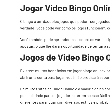
Jogar Video Bingo Onli
O bingo é um daqueles jogos que podem ser jogados t
verdade! Você pode ver como os jogos funcionam, co
Você também pode aprender mais sobre os vários tip
apostas, o que lhe dará a oportunidade de tentar a 
Jogos de Video Bingo O
Existem muitos benefícios em jogar bingo online, in
abrir uma conta para jogar, você não precisará esper
Há muitos sites de Bingo Online e a maioria deles 
possibilidade para os jogadores terem acesso fácil a 
diferentes para jogar com diversos estilos e probab