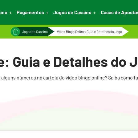
sino
Pagamentos
Jogos de Cassino
Casas de Aposta
Jogos de Cassino
Video Bingo Online: Guia e Detalhes do Jogo
e: Guia e Detalhes do 
ar alguns números na cartela do vídeo bingo online? Saiba como f