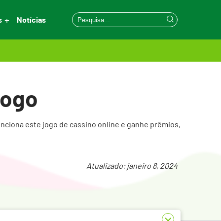
s
Notícias
Jogo
unciona este jogo de cassino online e ganhe prêmios,
Atualizado: janeiro 8, 2024