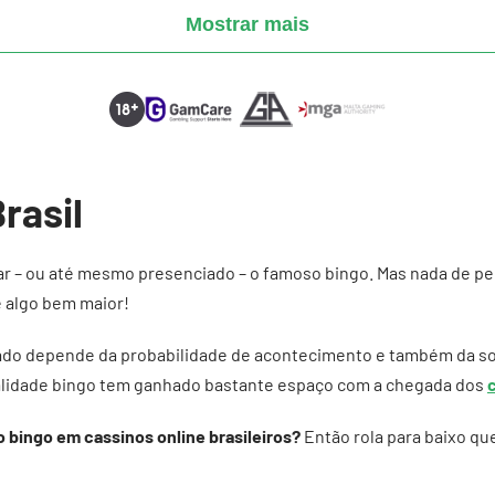
Mostrar mais
rasil
falar – ou até mesmo presenciado – o famoso bingo. Mas nada de
e algo bem maior!
ado depende da probabilidade de acontecimento e também da sorte
odalidade bingo tem ganhado bastante espaço com a chegada dos
 bingo em cassinos online brasileiros?
Então rola para baixo que