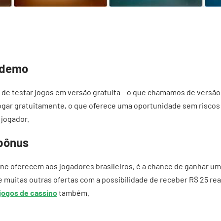
 demo
 de testar jogos em versão gratuita – o que chamamos de versão 
jogar gratuitamente, o que oferece uma oportunidade sem riscos
 jogador.
 bônus
ine oferecem aos jogadores brasileiros, é a chance de ganhar u
muitas outras ofertas com a possibilidade de receber R$ 25 reai
jogos de cassino
também.