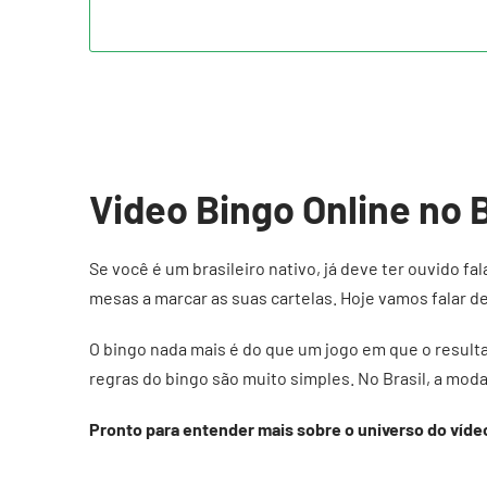
Video Bingo Online no B
Se você é um brasileiro nativo, já deve ter ouvido 
mesas a marcar as suas cartelas. Hoje vamos falar d
O bingo nada mais é do que um jogo em que o result
regras do bingo são muito simples. No Brasil, a m
Pronto para entender mais sobre o universo do vídeo