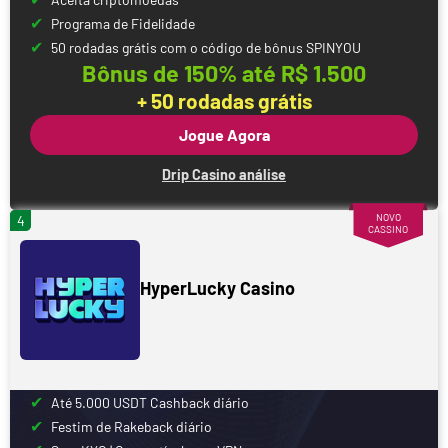
Programa de Fidelidade
50 rodadas grátis com o código de bônus SPINYOU
Bônus de 150% até R$ 1.500
+ 50 rodadas grátis
Jogue Agora
Drip Casino análise
NOVO
4
CASSINO
HyperLucky Casino
Até 5.000 USDT Cashback diário
Festim de Rakeback diário