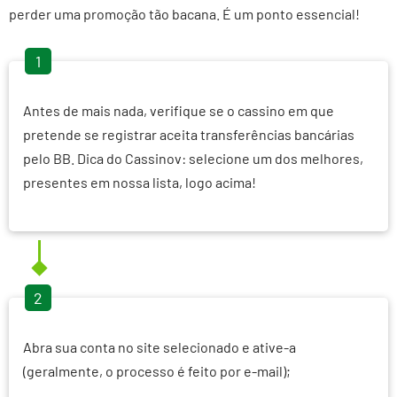
perder uma promoção tão bacana. É um ponto essencial!
1
Antes de mais nada, verifique se o cassino em que
pretende se registrar aceita transferências bancárias
pelo BB. Dica do Cassinov: selecione um dos melhores,
presentes em nossa lista, logo acima!
2
Abra sua conta no site selecionado e ative-a
(geralmente, o processo é feito por e-mail);