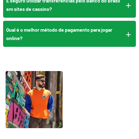
É seguro utilizar transferências pelo Banco do Brasil
Se você já tem uma conta em cassino/casa de apostas e
carteiras eletrônicas, métodos pré-pagos, cartões de
em sites de cassino?
quer saber se o site aceita BB, faça o seguinte: vá até a
crédito e criptomoedas. Tudo irá depender da
seção de pagamentos, clique em depositar e veja quais
disponibilidade no cassino escolhido.
são os métodos aceitos para pagamentos. Se o nome
Qual é o melhor método de pagamento para jogar
Desde que você escolha um site seguro, é totalmente
não estiver escrito, aparecerá o símbolo deles. Caso não
online?
confiável! O sistema do BB é regulamentado pelo Banco
encontre detalhes, entre em contato com a equipe de
Central (BC) e segue todos os protocolos para que suas
suporte ao cliente do seu cassino.
transações, junto aos cassinos, sejam confiáveis. É só
A resposta para este questionamento é extremamente
aproveitar, sem medo!
pessoal. A melhor forma de pagamento será aquela com
a qual você terá benefícios próprios, que será mais usual
e se sentirá mais confortável. Por exemplo, se quiser
praticidade recomendamos Pix, se é fã de criptomoedas,
pode aproveitar as promoções de cripto cassinos com
bitcoin. Explore as opções de pagamento com os
especialistas do Cassinov e escolha a sua favorita.