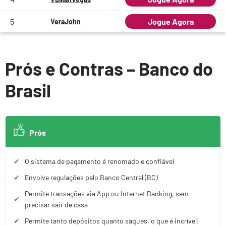
5
Jogue Agora
VeraJohn
Prós e Contras – Banco do
Brasil
Prós
O sistema de pagamento é renomado e confiável
Envolve regulações pelo Banco Central (BC)
Permite transações via App ou Internet Banking, sem
precisar sair de casa
Permite tanto depósitos quanto saques, o que é incrível!