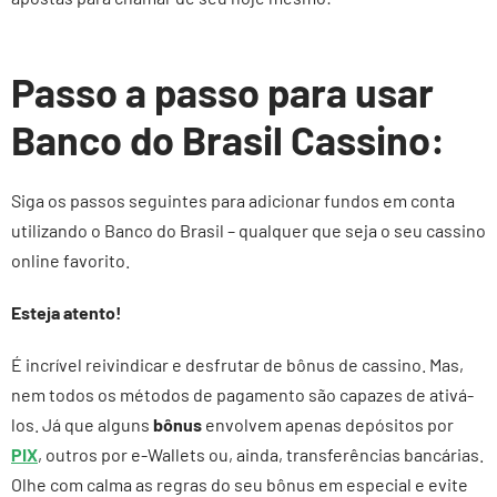
Passo a passo para usar
Banco do Brasil Cassino:
Siga os passos seguintes para adicionar fundos em conta
utilizando o Banco do Brasil – qualquer que seja o seu cassino
online favorito.
Esteja atento!
É incrível reivindicar e desfrutar de bônus de cassino. Mas,
nem todos os métodos de pagamento são capazes de ativá-
los. Já que alguns
bônus
envolvem apenas depósitos por
PIX
, outros por e-Wallets ou, ainda, transferências bancárias.
Olhe com calma as regras do seu bônus em especial e evite