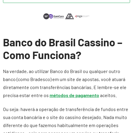
Banco do Brasil Cassino –
Como Funciona?
Na verdade, ao utilizar Banco do Brasil ou qualquer outro
banco (como Bradesco) em um site de apostas, você atuará
diretamente com transferências bancárias. E lembre-se ele
precisa estar entre os
métodos de pagamento
aceitos.
Ou seja: haverá a operação de transferência de fundos entre
sua conta bancária e o site do cassino desejado. Nada muito
diferente do que fazemos habitualmente em operações