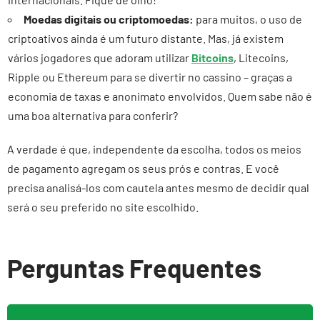
Moedas digitais ou criptomoedas:
para muitos, o uso de
criptoativos ainda é um futuro distante. Mas, já existem
vários jogadores que adoram utilizar
Bitcoins
, Litecoins,
Ripple ou Ethereum para se divertir no cassino – graças a
economia de taxas e anonimato envolvidos. Quem sabe não é
uma boa alternativa para conferir?
A verdade é que, independente da escolha, todos os meios
de pagamento agregam os seus prós e contras. E você
precisa analisá-los com cautela antes mesmo de decidir qual
será o seu preferido no site escolhido.
Perguntas Frequentes