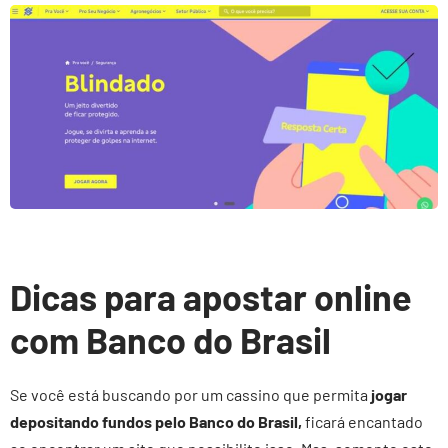
Dicas para apostar online
com Banco do Brasil
Se você está buscando por um cassino que permita
jogar
depositando fundos pelo Banco do Brasil,
ficará encantado