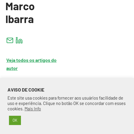
Marco
Ibarra
Veja todos os artigos do
autor
Marco tem jogado em
AVISO DE COOKIE
cassinos online desde
Este site usa cookies para fornecer aos usuários facilidade de
uso e experiência. Clique no botão OK se concordar com esses
que entrou em um deles
cookies.
Mais Info
pela primeira vez em 2012.
Ele compartilha seu
OK
conhecimento há mais de