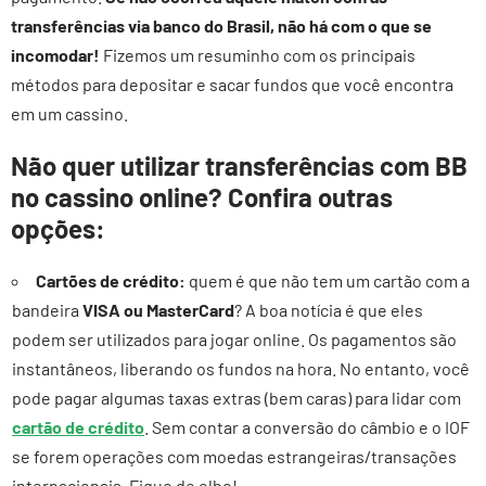
transferências via banco do Brasil, não há com o que se
incomodar!
Fizemos um resuminho com os principais
métodos para depositar e sacar fundos que você encontra
em um cassino.
Não quer utilizar transferências com BB
no cassino online? Confira outras
opções:
Cartões de crédito:
quem é que não tem um cartão com a
bandeira
VISA ou MasterCard
? A boa notícia é que eles
podem ser utilizados para jogar online. Os pagamentos são
instantâneos, liberando os fundos na hora. No entanto, você
pode pagar algumas taxas extras (bem caras) para lidar com
cartão de crédito
. Sem contar a conversão do câmbio e o IOF
se forem operações com moedas estrangeiras/transações
internacionais. Fique de olho!