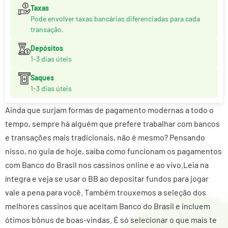
Taxas
Pode envolver taxas bancárias diferenciadas para cada
transação.
Depósitos
1-3 dias úteis
Saques
1-3 dias úteis
Ainda que surjam formas de pagamento modernas a todo o
tempo, sempre há alguém que prefere trabalhar com bancos
e transações mais tradicionais, não é mesmo? Pensando
nisso, no guia de hoje, saiba como funcionam os pagamentos
com Banco do Brasil nos cassinos online e ao vivo.
Leia na
íntegra e veja se usar o BB ao depositar fundos para jogar
vale a pena para você. Também trouxemos a seleção dos
melhores cassinos que aceitam Banco do Brasil e incluem
ótimos bônus de boas-vindas. É só selecionar o que mais te