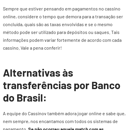
Sempre que estiver pensando em pagamentos no cassino
online, considere o tempo que demora para a transação ser
concluída, quais são as taxas envolvidas e se o mesmo
método pode ser utilizado para depósitos ou saques. Tais
informações podem variar fortemente de acordo com cada
cassino. Vale a pena conferir!
Alternativas às
transferências por Banco
do Brasil:
A equipe do Cassinov também adora jogar online e sabe que,
nem sempre, nos encantamos com todos os sistemas de
pagamento.
Se não ocorreu aquele match com as