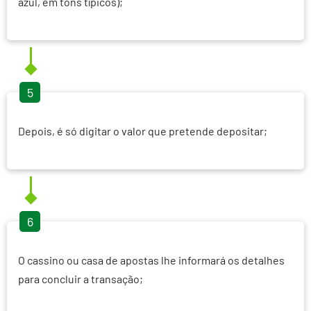
azul, em tons típicos);
5
Depois, é só digitar o valor que pretende depositar;
6
O cassino ou casa de apostas lhe informará os detalhes
para concluir a transação;