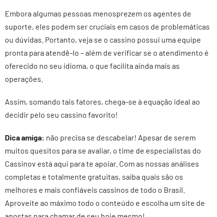
Embora algumas pessoas menosprezem os agentes de
suporte, eles podem ser cruciais em casos de problemáticas
ou dúvidas. Portanto, veja se o cassino possui uma equipe
pronta para atendê-lo – além de verificar se o atendimento é
oferecido no seu idioma, o que facilita ainda mais as
operações.
Assim, somando tais fatores, chega-se à equação ideal ao
decidir pelo seu cassino favorito!
Dica amiga:
não precisa se descabelar! Apesar de serem
muitos quesitos para se avaliar, o time de especialistas do
Cassinov está aqui para te apoiar. Com as nossas análises
completas e totalmente gratuitas, saiba quais são os
melhores e mais confiáveis cassinos de todo o Brasil.
Aproveite ao máximo todo o conteúdo e escolha um site de
apostas para chamar de seu hoje mesmo!