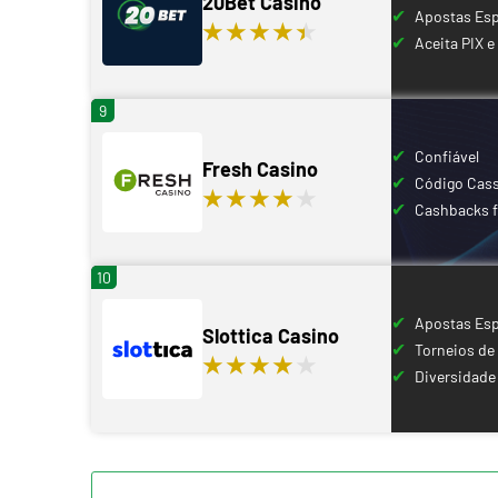
20Bet Casino
Apostas Esp
Aceita PIX e
9
Confiável
Fresh Casino
Código Cassi
Cashbacks 
10
Apostas Esp
Slottica Casino
Torneios de 
Diversidad