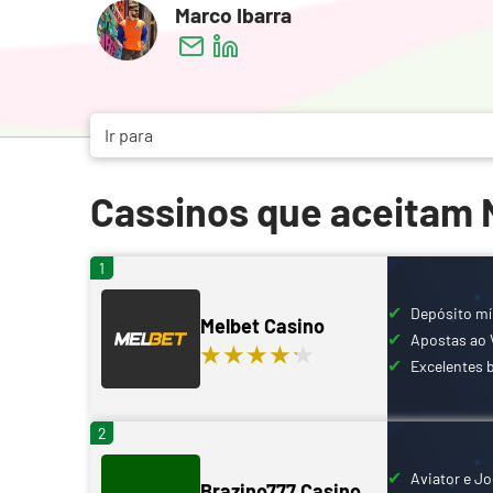
Marco Ibarra
Ir para
Cassinos que aceitam 
1
Depósito m
Melbet Casino
Apostas ao 
Excelentes
2
Aviator e J
Brazino777 Casino