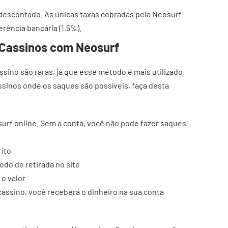
 descontado. As únicas taxas cobradas pela Neosurf
rência bancária (1,5%).
 Cassinos com Neosurf
sino são raras, já que esse método é mais utilizado
ssinos onde os saques são possíveis, faça desta
rf online. Sem a conta, você não pode fazer saques
rito
do de retirada no site
 o valor
ssino, você receberá o dinheiro na sua conta