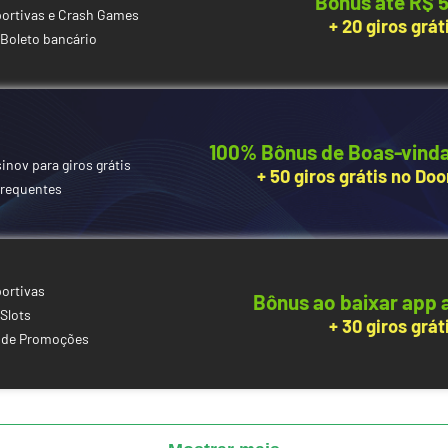
Bônus até R$ 
ortivas e Crash Games
+ 20 giros grát
 Boleto bancário
100% Bônus de Boas-vinda
nov para giros grátis
+ 50 giros grátis no Doo
frequentes
ortivas
Bônus ao baixar app 
Slots
+ 30 giros grát
e de Promoções