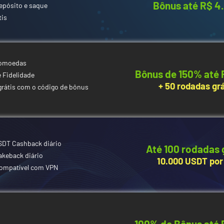
Bônus até R$ 4
depósito e saque
tis
tomoedas
Bônus de 150% até 
 Fidelidade
+ 50 rodadas grá
grátis com o código de bônus
SDT Cashback diário
Até 100 rodadas 
akeback diário
10.000 USDT por
Compatível com VPN
100% de Bônus até 