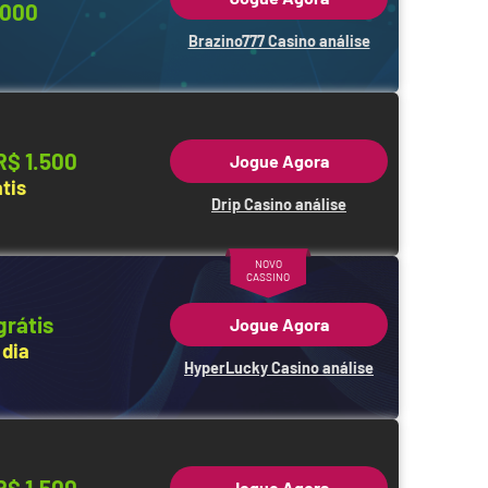
.000
Brazino777 Casino análise
R$ 1.500
Jogue Agora
tis
Drip Casino análise
NOVO
CASSINO
grátis
Jogue Agora
 dia
HyperLucky Casino análise
R$ 1.500
Jogue Agora