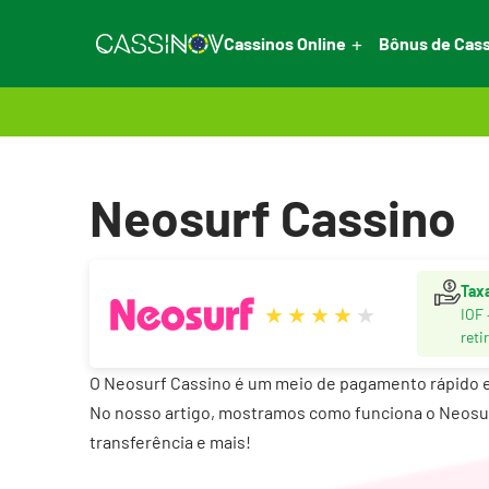
Cassinos Online
Bônus de Cas
Neosurf Cassino
Tax
IOF 
reti
O Neosurf Cassino é um meio de pagamento rápido e
No nosso artigo, mostramos como funciona o Neosurf
transferência e mais!