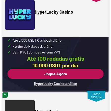
HyperLucky Casino
Até 5.000 USDT Cashback diário
Festim de Rakeback diário
Sem KYC | Compatível com VPN
Até 100 rodadas grátis
10.000 USDT por dia
Jogue Agora
HyperLucky Casino análise
NOSSA
2
ESCOLHA