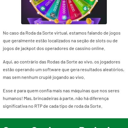
No caso da Roda da Sorte virtual, estamos falando de jogos
que geralmente estão localizados na seção de slots ou de
jogos de jackpot dos operadores de cassino online.
Aqui, ao contrário das Rodas da Sorte ao vivo, os jogadores
estão operando um software que gera resultados aleatórios,
mas sem nenhum crupiê jogando ao vivo.
Esse é para quem confia mais nas máquinas que nos seres
humanos! Mas, brincadeiras à parte, não há diferença
significativa no RTP de cada tipo de roda da Sorte.