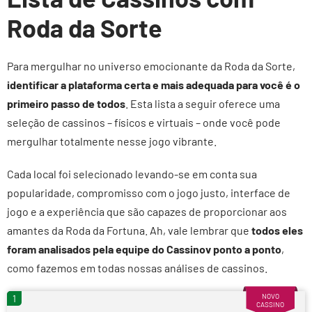
Roda da Sorte
Para mergulhar no universo emocionante da Roda da Sorte,
identificar a plataforma certa e mais adequada para você é o
primeiro passo de todos
. Esta lista a seguir oferece uma
seleção de cassinos – físicos e virtuais – onde você pode
mergulhar totalmente nesse jogo vibrante.
Cada local foi selecionado levando-se em conta sua
popularidade, compromisso com o jogo justo, interface de
jogo e a experiência que são capazes de proporcionar aos
amantes da Roda da Fortuna. Ah, vale lembrar que
todos eles
foram analisados pela equipe do Cassinov ponto a ponto
,
como fazemos em todas nossas análises de cassinos.
NOVO
1
CASSINO