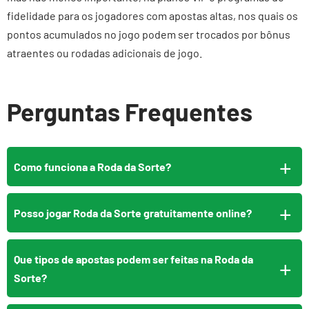
fidelidade para os jogadores com apostas altas, nos quais os
pontos acumulados no jogo podem ser trocados por bônus
atraentes ou rodadas adicionais de jogo.
Perguntas Frequentes
Como funciona a Roda da Sorte?
Posso jogar Roda da Sorte gratuitamente online?
A Roda da Fortuna envolve a previsão do segmento em
que o ponteiro cairá depois que a grande roda for girada.
A roda é composta de vários segmentos iguais, cada um
Que tipos de apostas podem ser feitas na Roda da
Muitos cassinos online oferecem a opção de jogar Roda
com símbolos ou números específicos e probabilidades
Sorte?
da Sorte gratuitamente. Você pode explorar a mecânica
correspondentes.
do jogo sem arriscar dinheiro real.