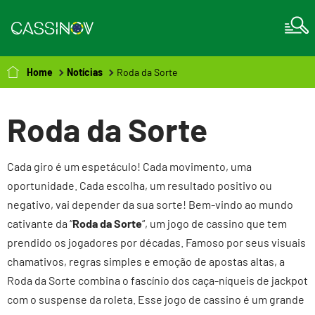
Home
Notícias
Roda da Sorte
Roda da Sorte
Cada giro é um espetáculo! Cada movimento, uma
oportunidade. Cada escolha, um resultado positivo ou
negativo, vai depender da sua sorte! Bem-vindo ao mundo
cativante da “
Roda da Sorte
“, um jogo de cassino que tem
prendido os jogadores por décadas. Famoso por seus visuais
chamativos, regras simples e emoção de apostas altas, a
Roda da Sorte combina o fascínio dos caça-níqueis de jackpot
com o suspense da roleta. Esse jogo de cassino é um grande