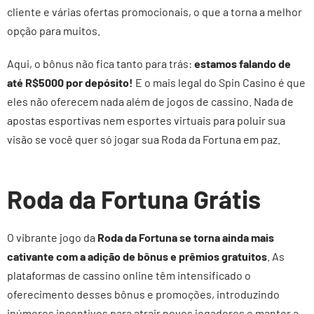
cliente e várias ofertas promocionais, o que a torna a melhor
opção para muitos.
Aqui, o bônus não fica tanto para trás:
estamos falando de
até R$5000 por depósito!
E o mais legal do Spin Casino é que
eles não oferecem nada além de jogos de cassino. Nada de
apostas esportivas nem esportes virtuais para poluir sua
visão se você quer só jogar sua Roda da Fortuna em paz.
Roda da Fortuna Grátis
O vibrante jogo da
Roda da Fortuna se torna ainda mais
cativante com a adição de bônus e prêmios gratuitos
. As
plataformas de cassino online têm intensificado o
oferecimento desses bônus e promoções, introduzindo
inúmeros incentivos para atrair novos jogadores e manter a