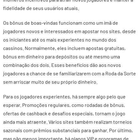
fidelidade de seus usuários atuais.
Os bônus de boas-vindas funcionam como um ímã de
jogadores novos e interessados em apostar nos sites, desde
os iniciantes até os mais experientes no mundo dos
cassinos. Normalmente, eles incluem apostas gratuitas,
bônus em dinheiro para depósitos ou até mesmo uma
combinação dos dois. Esses benefícios dão aos novos
jogadores a chance de se familiarizarem com a Roda da Sorte
sem arriscar muito de seu próprio dinheiro.
Para os jogadores experientes, há sempre algo pelo que
esperar. Promoções regulares, como rodadas de bônus,
ofertas de cashback e desafios especiais, tornam o jogo
ainda mais atraente. Vários sites também realizam torneios
sazonais com prêmios substanciais para ganhar. Por último,
mas não menos importante, há planos VIP e programas de