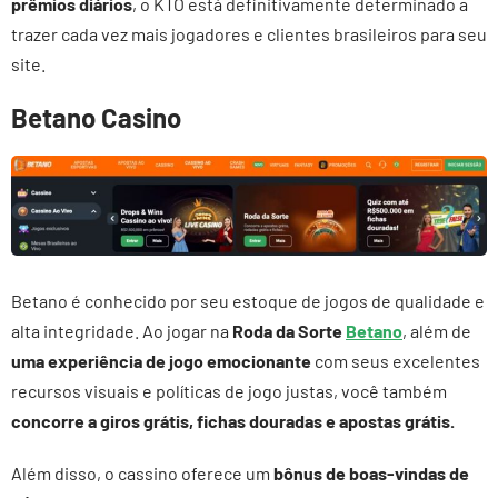
prêmios diários
, o KTO está definitivamente determinado a
trazer cada vez mais jogadores e clientes brasileiros para seu
site.
Betano Casino
Betano é conhecido por seu estoque de jogos de qualidade e
alta integridade. Ao jogar na
Roda da Sorte
Betano
, além de
uma experiência de jogo emocionante
com seus excelentes
recursos visuais e políticas de jogo justas, você também
concorre a giros grátis, fichas douradas e apostas grátis.
Além disso, o cassino oferece um
bônus de boas-vindas de