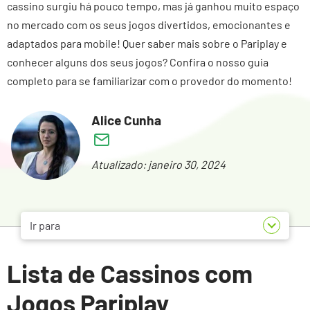
cassino surgiu há pouco tempo, mas já ganhou muito espaço
no mercado com os seus jogos divertidos, emocionantes e
adaptados para mobile! Quer saber mais sobre o Pariplay e
conhecer alguns dos seus jogos? Confira o nosso guia
completo para se familiarizar com o provedor do momento!
Alice Cunha
Atualizado: janeiro 30, 2024
Ir para
Lista de Cassinos com
Jogos Pariplay