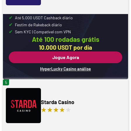
Até 5.000 USDT Cashback diário
Festim de Rakeback diário
Sem KYC | Compatível com VPN
Até 100 rodadas grátis
10.000 USDT por dia
Jogue Agora
HyperLucky Casino análise
5
Starda Casino