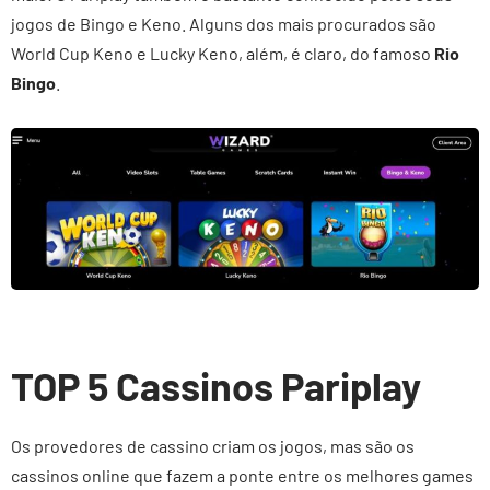
jogos de Bingo e Keno. Alguns dos mais procurados são
World Cup Keno e Lucky Keno, além, é claro, do famoso
Rio
Bingo
.
TOP 5 Cassinos Pariplay
Os provedores de cassino criam os jogos, mas são os
cassinos online que fazem a ponte entre os melhores games