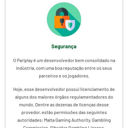
Segurança
O Pariplay é um desenvolvedor bem consolidado na
indústria, com uma boa reputação entre os seus
parceiros e os jogadores.
Hoje, esse desenvolvedor possui licenciamento de
alguns dos maiores órgãos regulamentadores do
mundo. Dentre as dezenas de licenças desse
provedor, estão permissões das seguintes
autoridades: Malta Gaming Authority, Gambling
Commission, Gibraltar Gambling License.