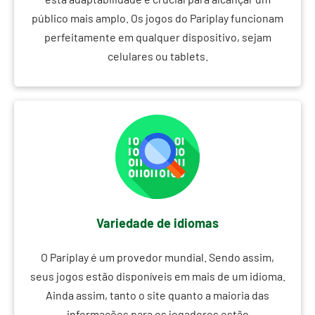
público mais amplo. Os jogos do Pariplay funcionam
perfeitamente em qualquer dispositivo, sejam
celulares ou tablets.
Variedade de idiomas
O Pariplay é um provedor mundial. Sendo assim,
seus jogos estão disponíveis em mais de um idioma.
Ainda assim, tanto o site quanto a maioria das
informações para os jogadores estão