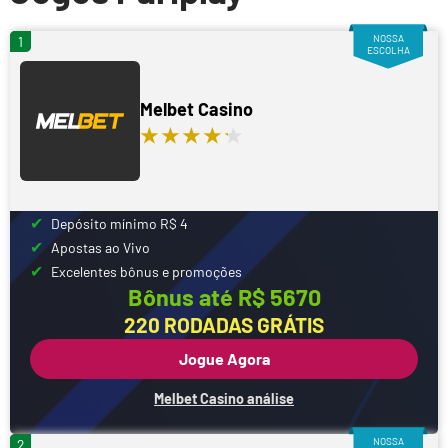
NOSSA
1
ESCOLHA
Melbet Casino
Depósito mínimo R$ 4
Apostas ao Vivo
Excelentes bônus e promoções
Bônus até R$ 5670
220 RODADAS GRÁTIS
Jogue Agora
Melbet Casino análise
NOSSA
2