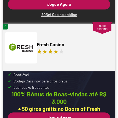
Jogue Agora
20Bet Casino análise
NOVO
9
CASSINO
Fresh Casino
Confiável
Código Cassinov para giros grátis
Cashbacks frequentes
100% Bônus de Boas-vindas até R$
3.000
+ 50 giros grátis no Doors of Fresh
Jogue Agora