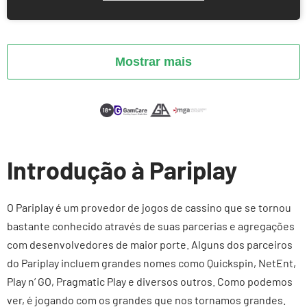
Mostrar mais
Introdução à Pariplay
O Pariplay é um provedor de jogos de cassino que se tornou
bastante conhecido através de suas parcerias e agregações
com desenvolvedores de maior porte. Alguns dos parceiros
do Pariplay incluem grandes nomes como Quickspin, NetEnt,
Play n’ GO, Pragmatic Play e diversos outros. Como podemos
ver, é jogando com os grandes que nos tornamos grandes.