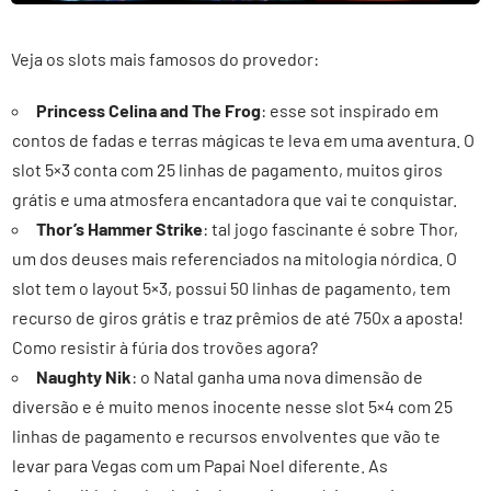
Veja os slots mais famosos do provedor:
Princess Celina and The Frog
: esse sot inspirado em
contos de fadas e terras mágicas te leva em uma aventura. O
slot 5×3 conta com 25 linhas de pagamento, muitos giros
grátis e uma atmosfera encantadora que vai te conquistar.
Thor’s Hammer Strike
: tal jogo fascinante é sobre Thor,
um dos deuses mais referenciados na mitologia nórdica. O
slot tem o layout 5×3, possui 50 linhas de pagamento, tem
recurso de giros grátis e traz prêmios de até 750x a aposta!
Como resistir à fúria dos trovões agora?
Naughty Nik
: o Natal ganha uma nova dimensão de
diversão e é muito menos inocente nesse slot 5×4 com 25
linhas de pagamento e recursos envolventes que vão te
levar para Vegas com um Papai Noel diferente. As