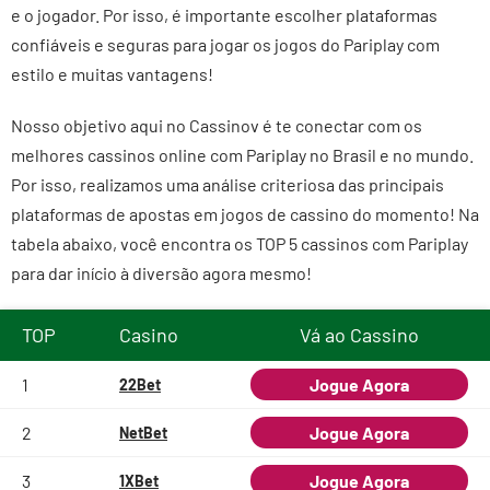
e o jogador. Por isso, é importante escolher plataformas
confiáveis e seguras para jogar os jogos do Pariplay com
estilo e muitas vantagens!
Nosso objetivo aqui no Cassinov é te conectar com os
melhores cassinos online com Pariplay no Brasil e no mundo.
Por isso, realizamos uma análise criteriosa das principais
plataformas de apostas em jogos de cassino do momento! Na
tabela abaixo, você encontra os TOP 5 cassinos com Pariplay
para dar início à diversão agora mesmo!
TOP
Casino
Vá ao Cassino
1
Jogue Agora
22Bet
2
Jogue Agora
NetBet
3
Jogue Agora
1XBet