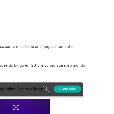
esa com a missão de criar jogos altamente
rsões do bingo em 2015, e conquistaram o mundo!