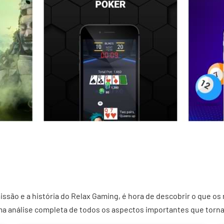
ssão e a história do Relax Gaming, é hora de descobrir o que o
ma análise completa de todos os aspectos importantes que torn