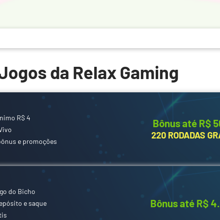
 Jogos da Relax Gaming
ínimo R$ 4
Bônus até R$ 
Vivo
220 RODADAS GR
 bônus e promoções
ogo do Bicho
Bônus até R$ 4
depósito e saque
tis