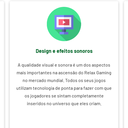
Design e efeitos sonoros
A qualidade visual e sonora é um dos aspectos
mais importantes na ascensão do Relax Gaming
no mercado mundial. Todos os seus jogos
utilizam tecnologia de ponta para fazer com que
os jogadores se sintam completamente
inseridos no universo que eles criam.