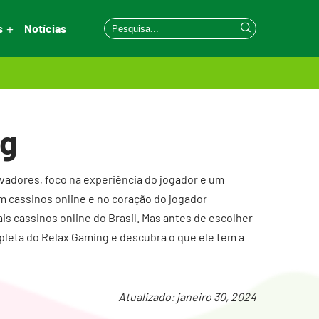
s
Notícias
ng
adores, foco na experiência do jogador e um
m cassinos online e no coração do jogador
ais cassinos online do Brasil. Mas antes de escolher
pleta do Relax Gaming e descubra o que ele tem a
Atualizado: janeiro 30, 2024