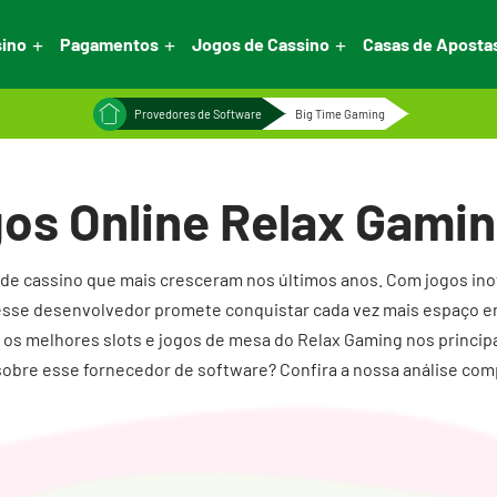
sino
Pagamentos
Jogos de Cassino
Casas de Aposta
Provedores de Software
Big Time Gaming
os Online Relax Gami
de cassino que mais cresceram nos últimos anos. Com jogos inov
 esse desenvolvedor promete conquistar cada vez mais espaço e
ar os melhores slots e jogos de mesa do Relax Gaming nos princip
obre esse fornecedor de software? Confira a nossa análise com