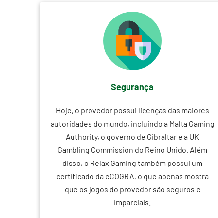
Segurança
Hoje, o provedor possui licenças das maiores
autoridades do mundo, incluindo a Malta Gaming
Authority, o governo de Gibraltar e a UK
Gambling Commission do Reino Unido. Além
disso, o Relax Gaming também possui um
certificado da eCOGRA, o que apenas mostra
que os jogos do provedor são seguros e
imparciais.