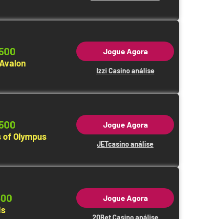
.500
Jogue Agora
 Avalon
Izzi Casino análise
.500
Jogue Agora
s of Olympus
JETcasino análise
500
Jogue Agora
is
20Bet Casino análise