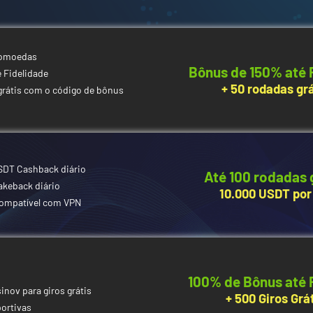
tomoedas
Bônus de 150% até 
 Fidelidade
+ 50 rodadas grá
grátis com o código de bônus
SDT Cashback diário
Até 100 rodadas 
akeback diário
10.000 USDT por
Compatível com VPN
100% de Bônus até 
nov para giros grátis
+ 500 Giros Grá
ortivas