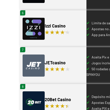
6
Limite de s
Izzi Casino
Apostas no 
App para An
7
Aceita Pix e
JETcasino
Jogos incrív
50 rodadas 
SPINYOU
8
Depósito mí
20Bet Casino
Apostas Esp
Aceita PIX e