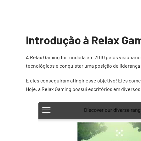
Introdução à Relax Ga
A Relax Gaming foi fundada em 2010 pelos visionário
tecnológicos e conquistar uma posição de liderança
E eles conseguiram atingir esse objetivo! Eles com
Hoje, a Relax Gaming possui escritórios em diversos