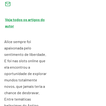
Veja todos os artigos do
autor
Alice sempre foi
apaixonada pelo
sentimento de liberdade.
E foi nas slots online que
ela encontrou a
oportunidade de explorar
mundos totalmente
novos, que jamais teria a
chance de desbravar.
Entre temáticas
belíssimas do Antigo