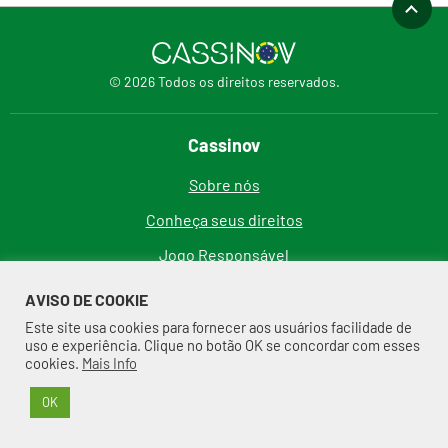
© 2026 Todos os direitos reservados.
Cassinov
Sobre nós
Conheça seus direitos
Jogo Responsável
Legalização dos Cassinos
AVISO DE COOKIE
Termos e Condições
Este site usa cookies para fornecer aos usuários facilidade de
uso e experiência. Clique no botão OK se concordar com esses
Política de Cookies
cookies.
Mais Info
Política de Privacidade
OK
Jogos de Cassino