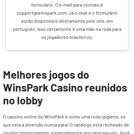
formulário. O e-mail para contato é
support@winspark.com
. Já o chat e o formulário
estão disponíveis diretamente pelo site, em
português. Isso certamente é uma mão na roda para
os jogadores brasileiros.
Melhores jogos do
WinsPark Casino reunidos
no lobby
O cassino online do WinsPark é como uma roda-gigante, só
que nela a diversão nunca para! O catálogo está recheado de
opções interessantes, especialmente em caça-níqueis. Você