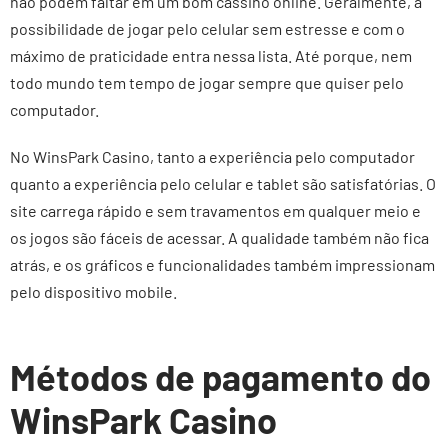
não podem faltar em um bom cassino online. Geralmente, a
possibilidade de jogar pelo celular sem estresse e com o
máximo de praticidade entra nessa lista. Até porque, nem
todo mundo tem tempo de jogar sempre que quiser pelo
computador.
No WinsPark Casino, tanto a experiência pelo computador
quanto a experiência pelo celular e tablet são satisfatórias. O
site carrega rápido e sem travamentos em qualquer meio e
os jogos são fáceis de acessar. A qualidade também não fica
atrás, e os gráficos e funcionalidades também impressionam
pelo dispositivo mobile.
Métodos de pagamento do
WinsPark Casino