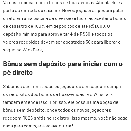
Vamos começar com o bônus de boas-vindas. Afinal, ele é a
porta de entrada do cassino. Novos jogadores podem pular
direto em uma piscina de diversão e lucro ao aceitar o bônus
de cadastro de 100% em depósitos de até R$1.000. O
depósito mínimo para aproveitar é de R$50 e todos os
valores recebidos devem ser apostados 50x para liberar o
saque no WinsPark.
Bônus sem depósito para iniciar com o
pé direito
Sabemos que nem todos os jogadores conseguem cumprir
os requisitos dos bônus de boas-vindas, e o WinsPark
também entende isso. Por isso, ele possui uma opção de
bônus sem depósito, onde todos os novos jogadores
recebem R$25 grátis no registro! Isso mesmo, você não paga
nada para começar a se aventurar!