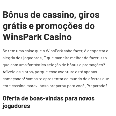
Bônus de cassino, giros
grátis e promoções do
WinsPark Casino
Se tem uma coisa que o WinsPark sabe fazer, é despertar a
alegria dos jogadores. E que maneira melhor de fazer isso
que com uma fantástica seleção de bônus e promoções?
Afivele os cintos, porque essa aventura está apenas
começando! Vamos te apresentar ao mundo de ofertas que
este cassino maravilhoso preparou para você. Preparado?
Oferta de boas-vindas para novos
jogadores