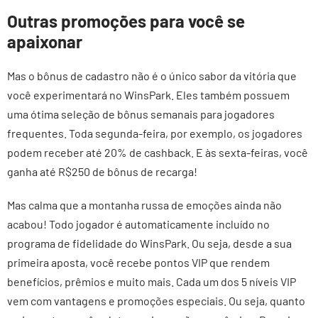
Outras promoções para você se
apaixonar
Mas o bônus de cadastro não é o único sabor da vitória que
você experimentará no WinsPark. Eles também possuem
uma ótima seleção de bônus semanais para jogadores
frequentes. Toda segunda-feira, por exemplo, os jogadores
podem receber até 20% de cashback. E às sexta-feiras, você
ganha até R$250 de bônus de recarga!
Mas calma que a montanha russa de emoções ainda não
acabou! Todo jogador é automaticamente incluído no
programa de fidelidade do WinsPark. Ou seja, desde a sua
primeira aposta, você recebe pontos VIP que rendem
benefícios, prêmios e muito mais. Cada um dos 5 níveis VIP
vem com vantagens e promoções especiais. Ou seja, quanto