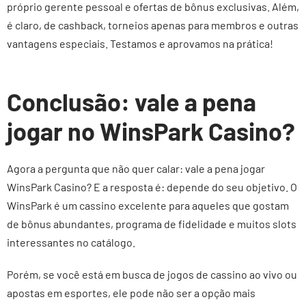
próprio gerente pessoal e ofertas de bônus exclusivas. Além,
é claro, de cashback, torneios apenas para membros e outras
vantagens especiais. Testamos e aprovamos na prática!
Conclusão: vale a pena
jogar no WinsPark Casino?
Agora a pergunta que não quer calar: vale a pena jogar
WinsPark Casino? E a resposta é: depende do seu objetivo. O
WinsPark é um cassino excelente para aqueles que gostam
de bônus abundantes, programa de fidelidade e muitos slots
interessantes no catálogo.
Porém, se você está em busca de jogos de cassino ao vivo ou
apostas em esportes, ele pode não ser a opção mais