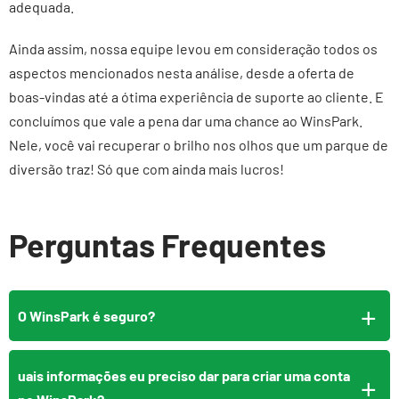
adequada.
Ainda assim, nossa equipe levou em consideração todos os
aspectos mencionados nesta análise, desde a oferta de
boas-vindas até a ótima experiência de suporte ao cliente. E
concluímos que vale a pena dar uma chance ao WinsPark.
Nele, você vai recuperar o brilho nos olhos que um parque de
diversão traz! Só que com ainda mais lucros!
Perguntas Frequentes
O WinsPark é seguro?
uais informações eu preciso dar para criar uma conta
Sim, o WinsPark é um cassino online seguro e confiável.