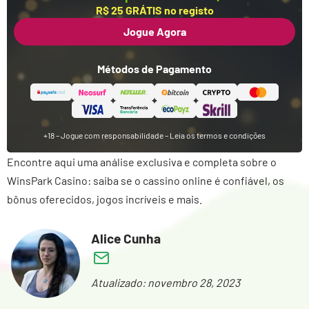
R$ 25 GRÁTIS no registo
Jogue Agora
Métodos de Pagamento
+18 – Jogue com responsabilidade – Leia os termos e condições
Encontre aqui uma análise exclusiva e completa sobre o
WinsPark Casino: saiba se o cassino online é confiável, os
bônus oferecidos, jogos incríveis e mais.
Alice Cunha
Atualizado: novembro 28, 2023