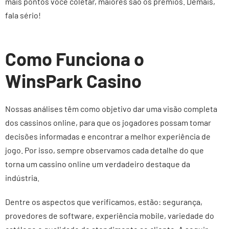
mais pontos você coletar, maiores são os prêmios. Demais,
fala sério!
Como Funciona o
WinsPark Casino
Nossas análises têm como objetivo dar uma visão completa
dos cassinos online, para que os jogadores possam tomar
decisões informadas e encontrar a melhor experiência de
jogo. Por isso, sempre observamos cada detalhe do que
torna um cassino online um verdadeiro destaque da
indústria.
Dentre os aspectos que verificamos, estão: segurança,
provedores de software, experiência mobile, variedade do