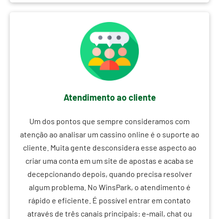
Atendimento ao cliente
Um dos pontos que sempre consideramos com
atenção ao analisar um cassino online é o suporte ao
cliente. Muita gente desconsidera esse aspecto ao
criar uma conta em um site de apostas e acaba se
decepcionando depois, quando precisa resolver
algum problema. No WinsPark, o atendimento é
rápido e eficiente. É possível entrar em contato
através de três canais principais: e-mail, chat ou