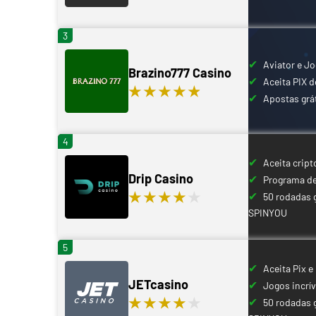
3
Aviator e J
Brazino777 Casino
Aceita PIX 
Apostas grá
4
Aceita crip
Drip Casino
Programa de
50 rodadas 
SPINYOU
5
Aceita Pix e
JETcasino
Jogos incrív
50 rodadas 