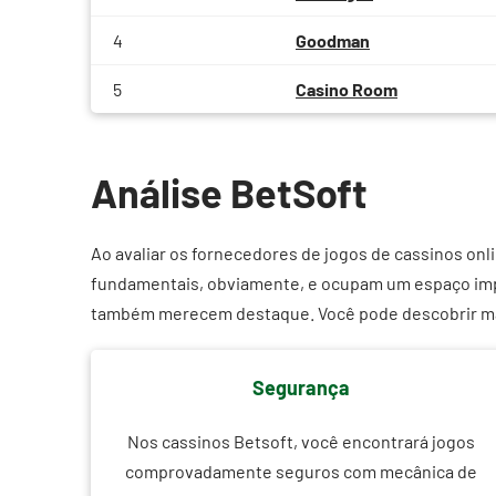
4
Goodman
5
Casino Room
Análise BetSoft
Ao avaliar os fornecedores de jogos de cassinos onli
fundamentais, obviamente, e ocupam um espaço imp
também merecem destaque. Você pode descobrir mai
Segurança
Nos cassinos Betsoft, você encontrará jogos
comprovadamente seguros com mecânica de