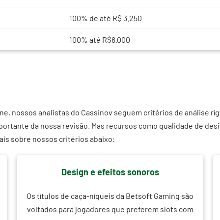
100% de até R$ 3.250
100% até R$6.000
ne, nossos analistas do Cassinov seguem critérios de análise rí
ortante da nossa revisão. Mas recursos como qualidade de des
s sobre nossos critérios abaixo:
Design e efeitos sonoros
Os títulos de caça-níqueis da Betsoft Gaming são
voltados para jogadores que preferem slots com