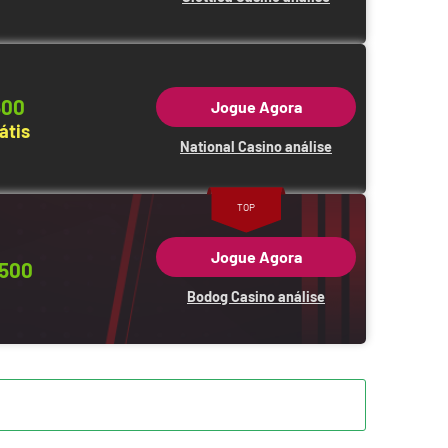
600
Jogue Agora
átis
National Casino análise
TOP
Jogue Agora
.500
Bodog Casino análise