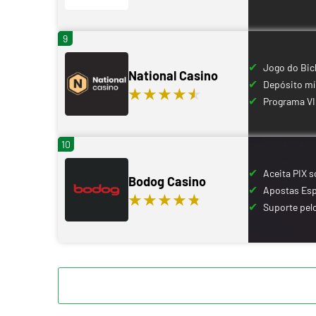
9
Jogo do Bi
National Casino
Depósito mí
Programa V
10
Aceita PIX 
Bodog Casino
Apostas Esp
Suporte pe