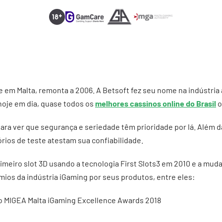
 em Malta, remonta a 2006. A Betsoft fez seu nome na indústria
hoje em dia, quase todos os
melhores cassinos online do Brasil
o
para ver que segurança e seriedade têm prioridade por lá. Além d
tórios de teste atestam sua confiabilidade.
meiro slot 3D usando a tecnologia First Slots3 em 2010 e a mud
mios da indústria iGaming por seus produtos, entre eles:
o MIGEA Malta iGaming Excellence Awards 2018