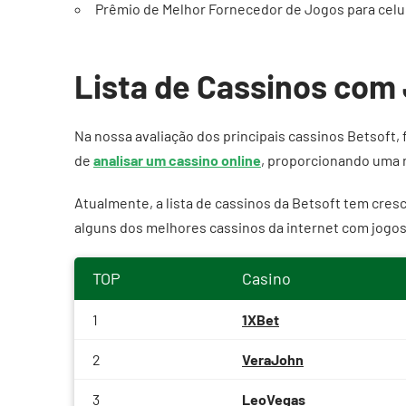
Prêmio de Melhor Fornecedor de Jogos para celu
Lista de Cassinos com
Na nossa
avaliação dos principais cassinos
Betsoft, 
de
analisar um cassino online
, proporcionando uma r
Atualmente, a lista de cassinos da Betsoft tem cres
alguns dos melhores cassinos da internet com jogos 
TOP
Casino
1
1XBet
2
VeraJohn
3
LeoVegas