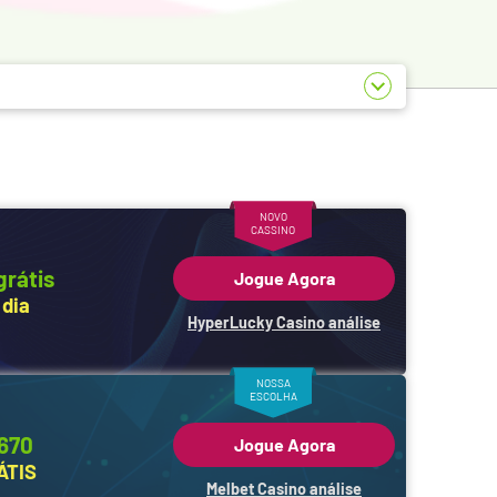
NOVO
CASSINO
grátis
Jogue Agora
 dia
HyperLucky Casino análise
NOSSA
ESCOLHA
5670
Jogue Agora
ÁTIS
Melbet Casino análise