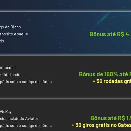
ogo do Bicho
Bônus até R$ 4
depósito e saque
tis
tomoedas
Bônus de 150% até 
 Fidelidade
+ 50 rodadas grá
grátis com o código de bônus
 PicPay
Bônus até R$ 1
eis, incluindo Aviator
+ 50 giros grátis no Gate
grátis com o código de bônus