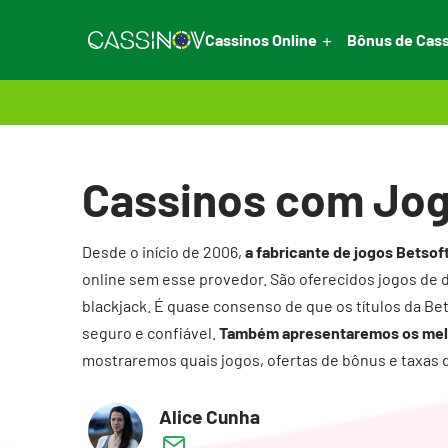
Cassinos Online
Bônus de Cas
Cassinos com Jog
Desde o início de 2006,
a fabricante de jogos Betsof
online sem esse provedor. São oferecidos jogos de d
blackjack.
É quase consenso de que os títulos da Bet
seguro e confiável.
Também apresentaremos os melho
mostraremos quais jogos, ofertas de bônus e taxas
Alice Cunha