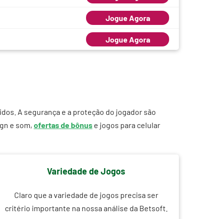
Jogue Agora
Jogue Agora
gidos. A segurança e a proteção do jogador são
ign e som,
ofertas de bônus
e jogos para celular
Variedade de Jogos
Claro que a variedade de jogos precisa ser
critério importante na nossa análise da Betsoft.