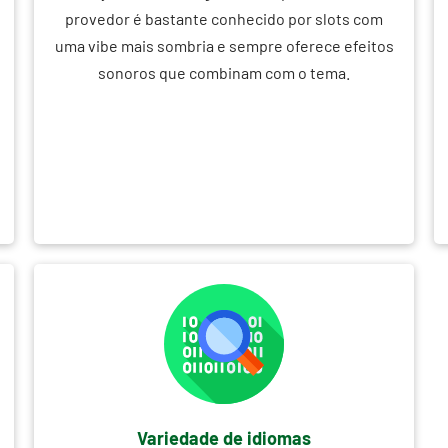
provedor é bastante conhecido por slots com
uma vibe mais sombria e sempre oferece efeitos
sonoros que combinam com o tema.
Variedade de idiomas