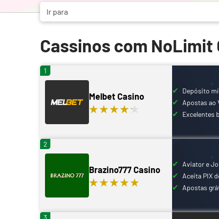
Ir para
Cassinos com NoLimit 
1
Depósito m
Melbet Casino
Apostas ao 
Excelentes
2
Aviator e J
Brazino777 Casino
Aceita PIX 
Apostas grá
3