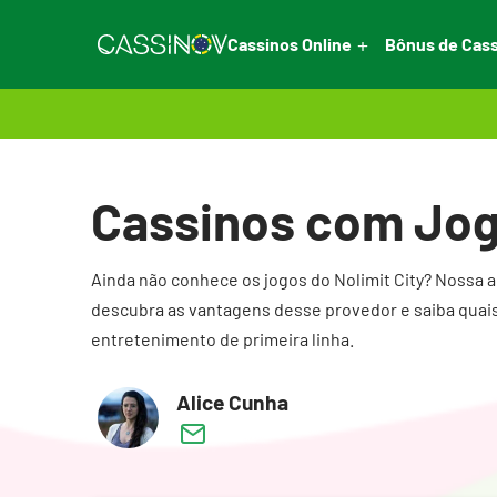
Cassinos Online
Bônus de Cas
Cassinos com Jogo
Ainda não conhece os jogos do Nolimit City? Nossa 
descubra as vantagens desse provedor e saiba quais 
entretenimento de primeira linha.
Alice Cunha