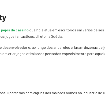
ty
 jogos de cassino
que hoje atua em escritórios em vários países
s jogos fantásticos, direto na Suécia.
 desenvolvedor e, ao longo dos anos, eles criaram dezenas de j
co em criar jogos otimizados pensados especialmente para aquele
ossui parcerias com alguns dos maiores nomes na indústria de i