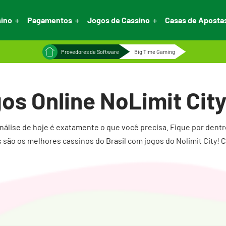
sino
Pagamentos
Jogos de Cassino
Casas de Aposta
Provedores de Software
Big Time Gaming
s Online NoLimit Cit
análise de hoje é exatamente o que você precisa. Fique por dent
são os melhores cassinos do Brasil com jogos do Nolimit City! C