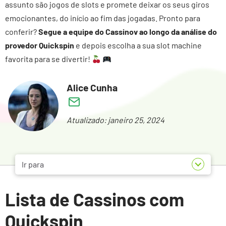
assunto são jogos de slots e promete deixar os seus giros
emocionantes, do início ao fim das jogadas. Pronto para
conferir?
Segue a equipe do Cassinov ao longo da análise do
provedor Quickspin
e depois escolha a sua slot machine
favorita para se divertir!
Alice Cunha
Atualizado: janeiro 25, 2024
Ir para
Lista de Cassinos com
Quickspin