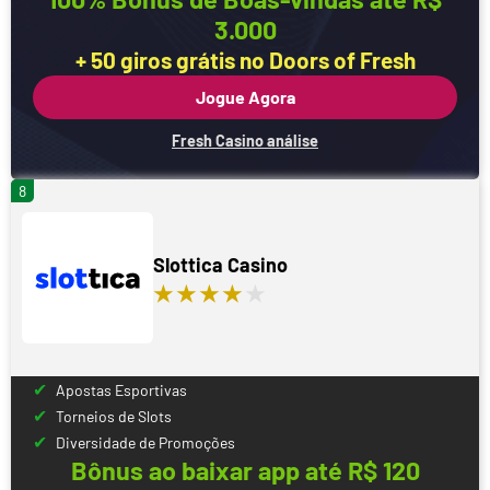
3.000
+ 50 giros grátis no Doors of Fresh
Jogue Agora
Fresh Casino análise
8
Slottica Casino
Apostas Esportivas
Torneios de Slots
Diversidade de Promoções
Bônus ao baixar app até R$ 120