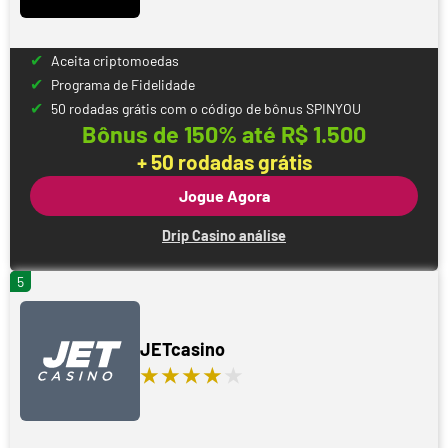
Aceita criptomoedas
Programa de Fidelidade
50 rodadas grátis com o código de bônus SPINYOU
Bônus de 150% até R$ 1.500
+ 50 rodadas grátis
Jogue Agora
Drip Casino análise
5
JETcasino