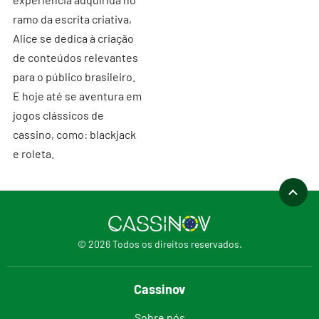
ramo da escrita criativa,
Alice se dedica à criação
de conteúdos relevantes
para o público brasileiro.
E hoje até se aventura em
jogos clássicos de
cassino, como: blackjack
e roleta.
© 2026 Todos os direitos reservados.
Cassinov
Sobre nós