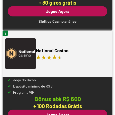
+ 30 giros grátis
Jogue Agora
Slottica Casino análise
9
National Casino
Jogo do Bicho
Depósito mínimo de R$ 7
Programa VIP
Bônus até R$ 600
+ 100 Rodadas Grátis
Jogue Agora