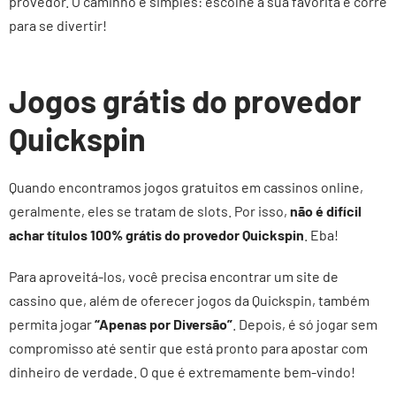
provedor. O caminho é simples: escolhe a sua favorita e corre
para se divertir!
Jogos grátis do provedor
Quickspin
Quando encontramos jogos gratuitos em cassinos online,
geralmente, eles se tratam de slots. Por isso,
não é difícil
achar títulos 100% grátis do provedor Quickspin
. Eba!
Para aproveitá-los, você precisa encontrar um site de
cassino que, além de oferecer jogos da Quickspin, também
permita jogar
“Apenas por Diversão”
. Depois, é só jogar sem
compromisso até sentir que está pronto para apostar com
dinheiro de verdade. O que é extremamente bem-vindo!