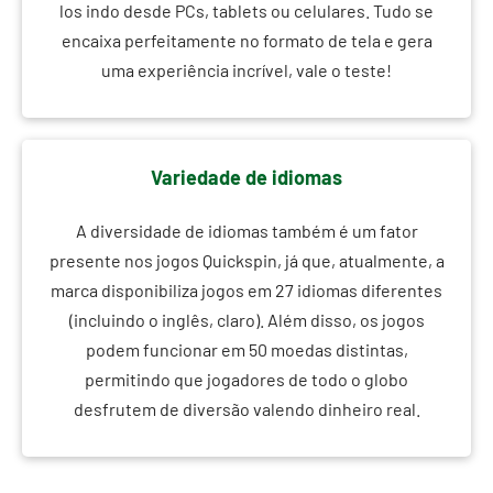
los indo desde PCs, tablets ou celulares. Tudo se
encaixa perfeitamente no formato de tela e gera
uma experiência incrível, vale o teste!
Variedade de idiomas
A diversidade de idiomas também é um fator
presente nos jogos Quickspin, já que, atualmente, a
marca disponibiliza jogos em 27 idiomas diferentes
(incluindo o inglês, claro). Além disso, os jogos
podem funcionar em 50 moedas distintas,
permitindo que jogadores de todo o globo
desfrutem de diversão valendo dinheiro real.