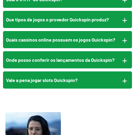
versão online gratuita. Os créditos são todos fictícios!
são constantemente auditados e regulados por grandes
corporações globais, sobretudo as autoridades
Que tipos de jogos o provedor Quickspin produz?
O Retorno Teórico ao Jogador vai depender muito do
reguladoras de Malta e Reino Unido. Sem contar órgãos
game. A boa notícia é que vários jogos do Quickspin
de auditoria especializados. Tudo varia de acordo com o
podem chegar a potenciais retornos de até 98%. Uma
Quais cassinos online possuem os jogos Quickspin?
Até o momento, a Quickspin só cria e distribui jogos do
caso.
taxa e tanto, né?
tipo slots, ou caça-níqueis online.
Onde posso conferir os lançamentos da Quickspin?
No Brasil, os melhores cassinos para jogar Quickspin
são: NetBet, Wazamba Casino, JV Spin Casino, Mr. Bet,
Booi, Leo Vegas, Rabona Casino, Twin Casino,
Vale a pena jogar slots Quickspin?
No site oficial da companhia, você fica de olho no
Frank&Fred e Vulkan Vegas.
calendário de lançamentos do ano. Em seguida, nos
melhores cassinos online Quickspin, você pode jogá-los
Lógico! A empresa desenvolvedora cria slots bonitas,
assim que forem lançados.
com ótima jogabilidade, recursos de ponta e potenciais
de vitória atrativos. Vale a pena tentar, ao menos no
modo gratuito!