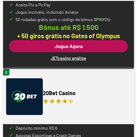
Aceita Pix e PicPay
Jogos incríveis, incluindo Aviator
50 rodadas grátis com o código de bônus SPINYOU
Bônus até R$ 1.500
+ 50 giros grátis no Gates of Olympus
Jogue Agora
JETcasino análise
6
20Bet Casino
Depósito mínimo R$ 6
Apostas Esportivas e Crash Games