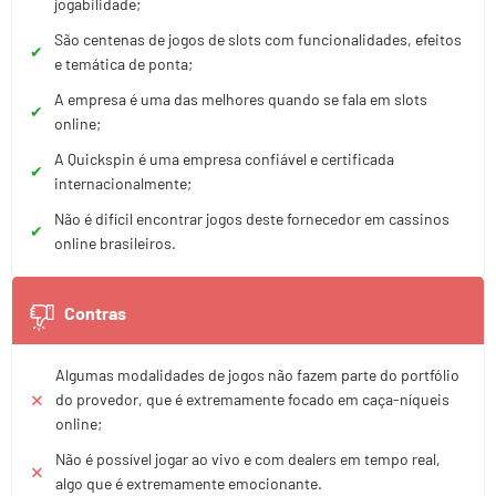
jogabilidade;
São centenas de jogos de slots com funcionalidades, efeitos
e temática de ponta;
A empresa é uma das melhores quando se fala em slots
online;
A Quickspin é uma empresa confiável e certificada
internacionalmente;
Não é difícil encontrar jogos deste fornecedor em cassinos
online brasileiros.
Contras
Algumas modalidades de jogos não fazem parte do portfólio
do provedor, que é extremamente focado em caça-níqueis
online;
Não é possível jogar ao vivo e com dealers em tempo real,
algo que é extremamente emocionante.