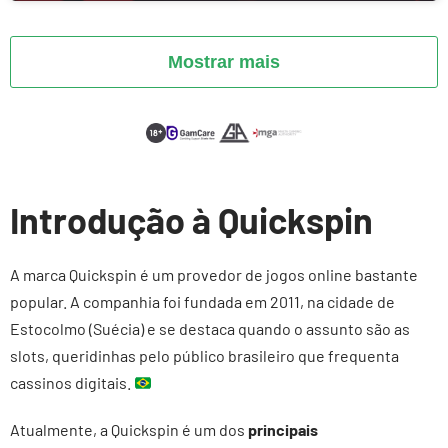
Mostrar mais
Introdução à Quickspin
A marca Quickspin é um provedor de jogos online bastante
popular. A companhia foi fundada em 2011, na cidade de
Estocolmo (Suécia) e se destaca quando o assunto são as
slots, queridinhas pelo público brasileiro que frequenta
cassinos digitais.
Atualmente, a Quickspin é um dos
principais