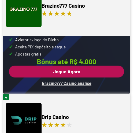
Brazino777 Casino
Aviator e Jogo do Bicho
Aceita PIX depósito e saque
Apostas grátis
Bônus até R$ 4.000
Jogue Agora
Brazino777 Casino análise
4
Drip Casino