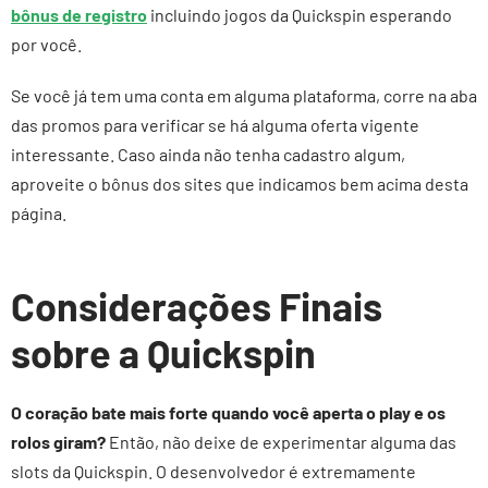
bônus de registro
incluindo jogos da Quickspin esperando
por você.
Se você já tem uma conta em alguma plataforma, corre na aba
das promos para verificar se há alguma oferta vigente
interessante. Caso ainda não tenha cadastro algum,
aproveite o bônus dos sites que indicamos bem acima desta
página.
Considerações Finais
sobre a Quickspin
O coração bate mais forte quando você aperta o play e os
rolos giram?
Então, não deixe de experimentar alguma das
slots da Quickspin. O desenvolvedor é extremamente