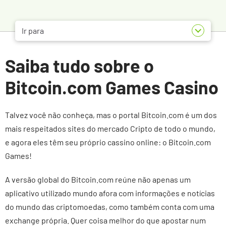
Ir para
Saiba tudo sobre o
Bitcoin.com Games Casino
Talvez você não conheça, mas o portal Bitcoin.com é um dos
mais respeitados sites do mercado Cripto de todo o mundo,
e agora eles têm seu próprio cassino online: o Bitcoin.com
Games!
A versão global do Bitcoin.com reúne não apenas um
aplicativo utilizado mundo afora com informações e notícias
do mundo das criptomoedas, como também conta com uma
exchange própria. Quer coisa melhor do que apostar num