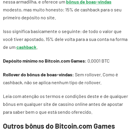
nessa armadilha, e oferece um
bônus de boas-vindas
modesto, mas muito honesto: 15% de cashback para o seu
primeiro depósito no site.
Isso significa basicamente o seguinte: de todo o valor que
você tiver apostado, 15% dele volta para a sua conta na forma
de um
cashback
.
Depósito mínimo no Bitcoin.com Games:
0.0001 BTC
Rollover do bônus de boas-vindas:
Sem rollover. Como é
cashback, não se aplica nenhum tipo de rollover.
Leia com atenção os termos e condições deste e de qualquer
bônus em qualquer site de cassino online antes de apostar
para saber bem o que está sendo oferecido.
Outros bônus do Bitcoin.com Games