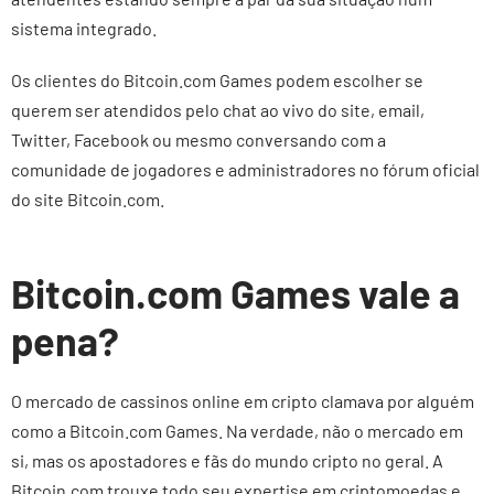
sistema integrado.
Os clientes do Bitcoin.com Games podem escolher se
querem ser atendidos pelo chat ao vivo do site, email,
Twitter, Facebook ou mesmo conversando com a
comunidade de jogadores e administradores no fórum oficial
do site Bitcoin.com.
Bitcoin.com Games vale a
pena?
O mercado de cassinos online em cripto clamava por alguém
como a Bitcoin.com Games. Na verdade, não o mercado em
si, mas os apostadores e fãs do mundo cripto no geral. A
Bitcoin.com trouxe todo seu expertise em criptomoedas e