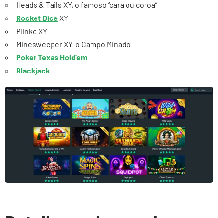
Heads & Tails XY, o famoso “cara ou coroa”
Rocket Dice
XY
Plinko XY
Minesweeper XY, o Campo Minado
Poker Texas Hold’em
Blackjack