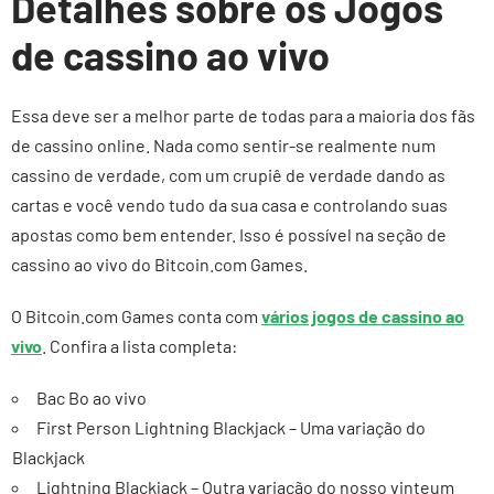
Detalhes sobre os Jogos
de cassino ao vivo
Essa deve ser a melhor parte de todas para a maioria dos fãs
de cassino online. Nada como sentir-se realmente num
cassino de verdade, com um crupiê de verdade dando as
cartas e você vendo tudo da sua casa e controlando suas
apostas como bem entender. Isso é possível na seção de
cassino ao vivo do Bitcoin.com Games.
O Bitcoin.com Games conta com
vários jogos de cassino ao
vivo
. Confira a lista completa:
Bac Bo ao vivo
First Person Lightning Blackjack – Uma variação do
Blackjack
Lightning Blackjack – Outra variação do nosso vinteum