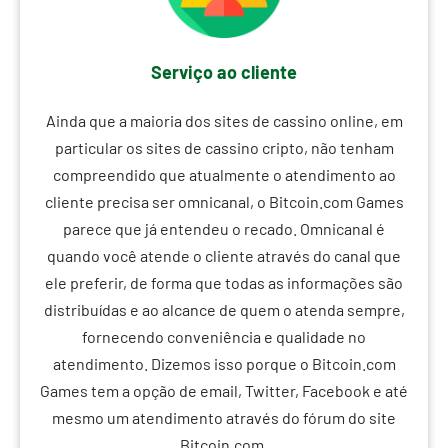
Serviço ao cliente
Ainda que a maioria dos sites de cassino online, em
particular os sites de cassino cripto, não tenham
compreendido que atualmente o atendimento ao
cliente precisa ser omnicanal, o Bitcoin.com Games
parece que já entendeu o recado. Omnicanal é
quando você atende o cliente através do canal que
ele preferir, de forma que todas as informações são
distribuídas e ao alcance de quem o atenda sempre,
fornecendo conveniência e qualidade no
atendimento. Dizemos isso porque o Bitcoin.com
Games tem a opção de email, Twitter, Facebook e até
mesmo um atendimento através do fórum do site
Bitcoin.com.