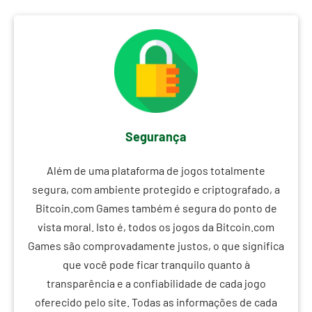
Segurança
Além de uma plataforma de jogos totalmente
segura, com ambiente protegido e criptografado, a
Bitcoin.com Games também é segura do ponto de
vista moral. Isto é, todos os jogos da Bitcoin.com
Games são comprovadamente justos, o que significa
que você pode ficar tranquilo quanto à
transparência e a confiabilidade de cada jogo
oferecido pelo site. Todas as informações de cada