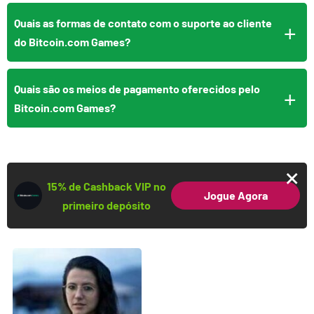
valor que você colocar em seu primeiro depósito no site.
Quais as formas de contato com o suporte ao cliente
Ele simplesmente funciona! E funciona muito bem, por
do Bitcoin.com Games?
sinal, sendo completamente compatível com qualquer
tamanho de tela.
Quais são os meios de pagamento oferecidos pelo
O site tem um atendimento omnichannel, que inclui não
Bitcoin.com Games?
apenas o contato pelo formulário do site ou pelo email,
mas também pelo Facebook e Twitter, com o jogador
escolhendo o melhor canal de comunicação para tratar
Como fica claro no próprio nome do site, o Bitcoin.com
com o site.
+
Games aceita apenas Bitcoins (BTC) como meio de
15% de Cashback VIP no
pagamento, porém, caso você não possua bitcoins para
Jogue Agora
primeiro depósito
depositar, pode comprar diretamente pela exchange do
Bitcoin.com usando um cartão de crédito Visa ou
Mastercard.