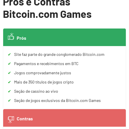
Prós e Contras
Bitcoin.com Games
Prós
Site faz parte do grande conglomerado Bitcoin.com
Pagamentos e recebimentos em BTC
Jogos comprovadamente justos
Mais de 350 títulos de jogos cripto
Seção de cassino ao vivo
Seção de jogos exclusivos da Bitcoin.com Games
Contras