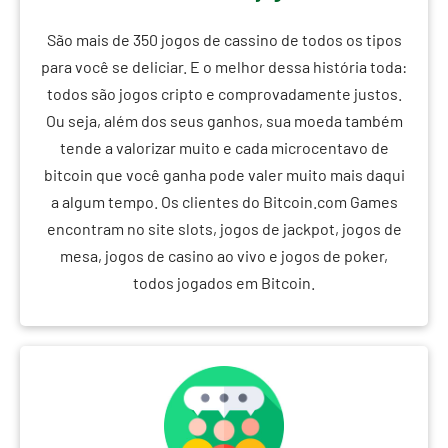
São mais de 350 jogos de cassino de todos os tipos
para você se deliciar. E o melhor dessa história toda:
todos são jogos cripto e comprovadamente justos.
Ou seja, além dos seus ganhos, sua moeda também
tende a valorizar muito e cada microcentavo de
bitcoin que você ganha pode valer muito mais daqui
a algum tempo. Os clientes do Bitcoin.com Games
encontram no site slots, jogos de jackpot, jogos de
mesa, jogos de casino ao vivo e jogos de poker,
todos jogados em Bitcoin.