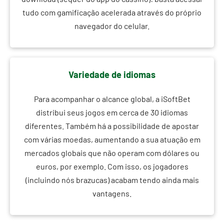
tudo com gamificação acelerada através do próprio
navegador do celular.
Variedade de idiomas
Para acompanhar o alcance global, a iSoftBet
distribui seus jogos em cerca de 30 idiomas
diferentes. Também há a possibilidade de apostar
com várias moedas, aumentando a sua atuação em
mercados globais que não operam com dólares ou
euros, por exemplo. Com isso, os jogadores
(incluindo nós brazucas) acabam tendo ainda mais
vantagens.