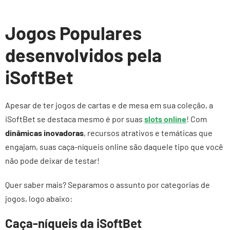
Jogos Populares
desenvolvidos pela
iSoftBet
Apesar de ter jogos de cartas e de mesa em sua coleção, a
iSoftBet se destaca mesmo é por suas
slots online
! Com
dinâmicas inovadoras
, recursos atrativos e temáticas que
engajam, suas caça-níqueis online são daquele tipo que você
não pode deixar de testar!
Quer saber mais? Separamos o assunto por categorias de
jogos, logo abaixo:
Caça-níqueis da iSoftBet