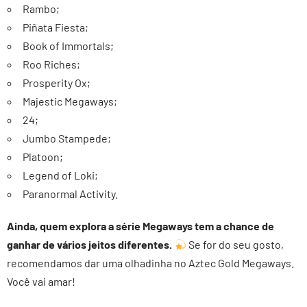
Rambo;
Piñata Fiesta;
Book of Immortals;
Roo Riches;
Prosperity Ox;
Majestic Megaways;
24;
Jumbo Stampede;
Platoon;
Legend of Loki;
Paranormal Activity.
Ainda, quem explora a série Megaways tem a chance de
ganhar de vários jeitos diferentes.
Se for do seu gosto,
recomendamos dar uma olhadinha no Aztec Gold Megaways.
Você vai amar!