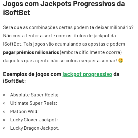
Jogos com Jackpots Progressivos da
iSoftBet
Será que as combinações certas podem te deixar milionário?
Não custa tentar a sorte com os títulos de jackpot da
iSoftBet. Tais jogos vão acumulando as apostas e podem
pagar prêmios milionários
(embora dificilmente ocorra),
daqueles que a gente não se coloca sequer a sonhar!
Exemplos de jogos com
jackpot progressivo
da
iSoftBet:
Absolute Super Reels;
Ultimate Super Reels;
Platoon Wild;
Lucky Clover Jackpot;
Lucky Dragon Jackpot.