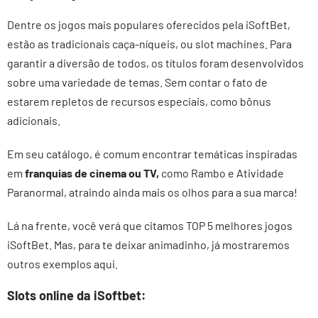
Dentre os jogos mais populares oferecidos pela iSoftBet,
estão as tradicionais caça-níqueis, ou slot machines. Para
garantir a diversão de todos, os títulos foram desenvolvidos
sobre uma variedade de temas. Sem contar o fato de
estarem repletos de recursos especiais, como bônus
adicionais.
Em seu catálogo, é comum encontrar temáticas inspiradas
em
franquias de cinema ou TV,
como Rambo e Atividade
Paranormal, atraindo ainda mais os olhos para a sua marca!
Lá na frente, você verá que citamos TOP 5 melhores jogos
iSoftBet. Mas, para te deixar animadinho, já mostraremos
outros exemplos aqui.
Slots online da iSoftbet: