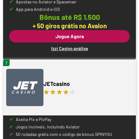
Apostas no Aviator e Spaceman
App para Android e iOS
Bônus até R$ 1.500
+ 50 giros grátis no Avalon
Jogue Agora
Izzi Casino análise
7
JETcasino
Aceita Pix e PicPay
Jogos incríveis, incluindo Aviator
50 rodadas grátis com o código de bônus SPINYOU