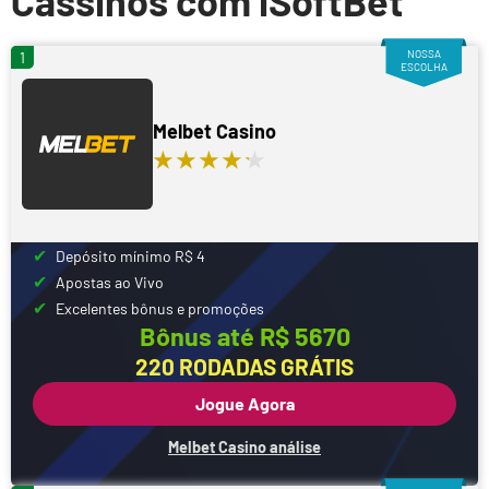
Cassinos com iSoftBet
NOSSA
1
ESCOLHA
Melbet Casino
Depósito mínimo R$ 4
Apostas ao Vivo
Excelentes bônus e promoções
Bônus até R$ 5670
220 RODADAS GRÁTIS
Jogue Agora
Melbet Casino análise