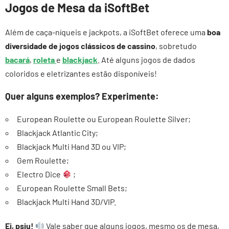
Jogos de Mesa da iSoftBet
Além de caça-níqueis e jackpots, a iSoftBet oferece uma
boa
diversidade de jogos clássicos de cassino
, sobretudo
bacará
,
roleta
e
blackjack
. Até alguns jogos de dados
coloridos e eletrizantes estão disponíveis!
Quer alguns exemplos? Experimente:
European Roulette ou European Roulette Silver;
Blackjack Atlantic City;
Blackjack Multi Hand 3D ou VIP;
Gem Roulette;
Electro Dice
;
European Roulette Small Bets;
Blackjack Multi Hand 3D/VIP.
Ei, psiu!
Vale saber que alguns jogos, mesmo os de mesa,