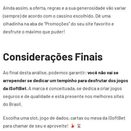
Ainda assim, a oferta, regras e a sua generosidade vão variar
(sempre) de acordo com o cassino escolhido. Dê uma
olhadinha na aba de “Promoções” do seu site favorito e
desfrute o máximo que puder!
Considerações Finais
Ao final desta análise, podemos garantir:
você não vai se
arrepender se dedicar um tempinho para desfrutar dos jogos
da iSoftBet.
A marca é conceituada, se dedica a criar jogos
seguros e de qualidade e está presente nos melhores sites
do Brasil.
Escolha uma slot, jogo de dados, cartas ou mesa da iSoftBet
para chamar de seu e aproveite!