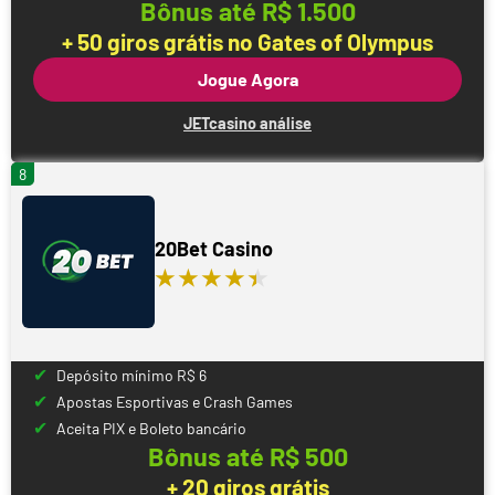
Bônus até R$ 1.500
+ 50 giros grátis no Gates of Olympus
Jogue Agora
JETcasino análise
8
20Bet Casino
Depósito mínimo R$ 6
Apostas Esportivas e Crash Games
Aceita PIX e Boleto bancário
Bônus até R$ 500
+ 20 giros grátis