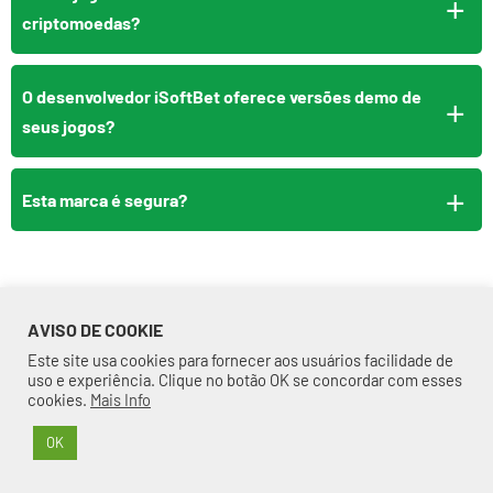
vantagens oferecidas pelos recursos extras.
criptomoedas?
provedor. Exemplos incluem: NetBet, LeoVegas Casino,
Royal Panda Casino, PlayZilla Casino, Mr. Bet, Frank&Fred
e Bodog Casino.
O desenvolvedor iSoftBet oferece versões demo de
Sim. Existem sites de cassino com jogos iSoftBet onde é
seus jogos?
possível jogar por meio de pagamento via criptomoedas.
Bitcoin, Ethereum, Litecoin e Ripple são as principais.
Esta marca é segura?
Sim. Você pode jogar versões demo de algumas slots
para se divertir e conhecê-las melhor. Tal opção também
vale para alguns jogos de mesa do provedor, tudo online.
Sim, a iSoftBet é licenciada e regulamentada
internacionalmente, sendo auditada frequentemente
AVISO DE COOKIE
para garantir jogos aleatórios, justos e com iguais
Este site usa cookies para fornecer aos usuários facilidade de
potenciais de vitória para todos.
uso e experiência. Clique no botão OK se concordar com esses
cookies.
Mais Info
OK