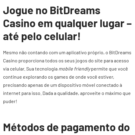
Jogue no BitDreams
Casino em qualquer lugar –
até pelo celular!
Mesmo não contando com um aplicativo próprio, o BitDreams
Casino proporciona todos os seus jogos do site para acesso
via celular. Sua tecnologia
mobile friendly
permite que você
continue explorando os games de onde você estiver,
precisando apenas de um dispositivo móvel conectado à
internet para isso. Dada a qualidade, aproveite o máximo que
puder!
Métodos de pagamento do