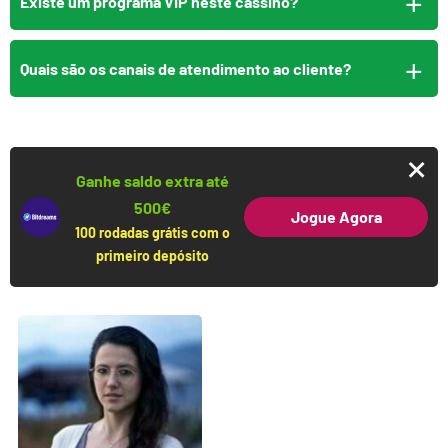
Existe um programa VIP neste cassino?
Para a sua maior comodidade, as formas de pagamento
tablet ou ainda pelo celular.
do BitDreams Casino não envolvem apenas Bitcoins e
outras criptomoedas. Hoje, os meios aceitos são:
Quais são os canais de atendimento ao cliente?
O BitDreams Casino já trabalha com um programa VIP,
Bitcoin, EcoPayz, Visa, Ethereum, Interac, Dogecoin,
que é dividido em 10 níveis e leva você até a lua com uma
Litecoin, MasterCard, Bitcoin Cash, MiFinity, Neosurf,
temática de universo bem divertida! Você inicia a sua
Os canais de atendimento atuais são e-mail e chat ao
Skrill, Neteller, PaySafeCard, transferência bancária,
jornada no Planeta Terra e segue até o nível de Bitopia,
+
vivo. Ambos estão disponíveis a todos os usuários 24h
dentre outros.
no qual recebe 500 Euros como recompensa. Nesta
Ganhe saldo extra até
ao dia e 7 dias por semana. A taxa de resposta é
viagem demorada, lógico que outros benefícios vão te
500€
normalmente rápida, fazendo com que todos os
Jogue Agora
animar, como Free Spins, bônus em dinheiro e prêmios
100 rodadas grátis com o
problemas sejam solucionados de forma eficaz.
primeiro depósito
acumulados. Aproveite!