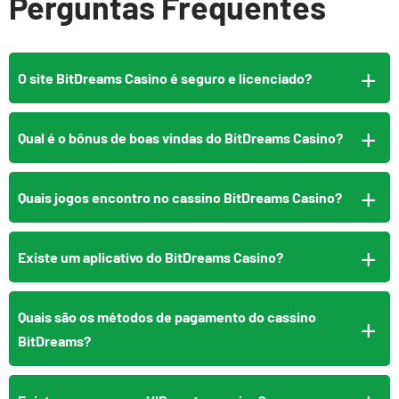
Perguntas Frequentes
O site BitDreams Casino é seguro e licenciado?
Qual é o bônus de boas vindas do BitDreams Casino?
Sim. O BitDreams Casino é seguro, pois aplica
criptografia de ponta e protege todos os dados dos seus
usuários. Ele também é licenciado de acordo com as
Quais jogos encontro no cassino BitDreams Casino?
O bônus de boas-vindas do BitDreams Casino é ofertado
regras estabelecidas pelo Governo de Curaçao, que
logo após o primeiro cadastro no site, ele concede um
possui reconhecimento internacional.
benefício de até
2.000 Euros em bônus + 200 Giros
Existe um aplicativo do BitDreams Casino?
Você poderá encontrar no BitDreams Casino jogos de
Grátis, dividido em três depósitos. Você também pode
cartas e de mesa como poker, bacará e blackjack, as
receber a vantagem em Bitcoins, o que é algo bem-vindo
famosas e queridas caça-níqueis, game shows ao vivo,
Quais são os métodos de pagamento do cassino
Atualmente, o BitDreams Casino não trabalha com um
para quem já ama o universo das criptomoedas.
jogos de Bitcoin e jogos instantâneos.
BitDreams?
aplicativo para que os seus usuários acessem os jogos
que disponibiliza. A sua versão segue completamente
via navegador, que pode ser acessada pelo computador,