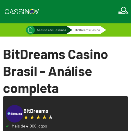
Análises de Cassinos
BitDreams Casino
BitDreams Casino
Brasil - Análise
completa
BitDreams
Mais de 4.000 jogos