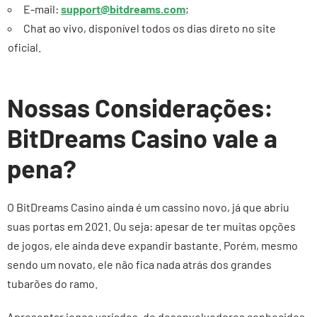
E-mail:
support@bitdreams.com
;
Chat ao vivo, disponível todos os dias direto no site
oficial.
Nossas Considerações:
BitDreams Casino vale a
pena?
O BitDreams Casino ainda é um cassino novo, já que abriu
suas portas em 2021. Ou seja: apesar de ter muitas opções
de jogos, ele ainda deve expandir bastante. Porém, mesmo
sendo um novato, ele não fica nada atrás dos grandes
tubarões do ramo.
Apresentar jogos variados, de desenvolvedores conhecidos