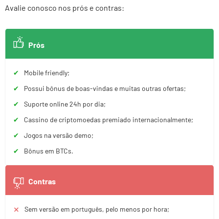
Avalie conosco nos prós e contras:
Prós
Mobile friendly;
Possui bônus de boas-vindas e muitas outras ofertas;
Suporte online 24h por dia;
Cassino de criptomoedas premiado internacionalmente;
Jogos na versão demo;
Bônus em BTCs.
Contras
Sem versão em português, pelo menos por hora;