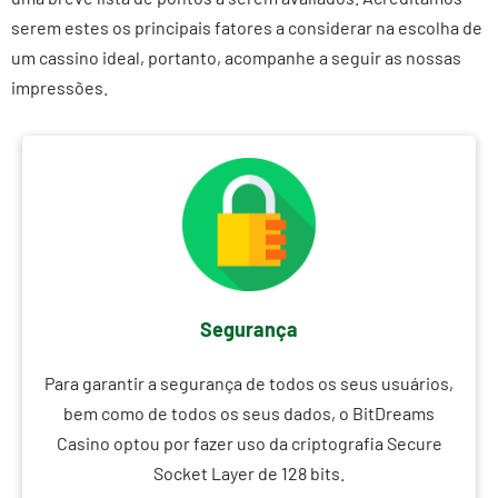
serem estes os principais fatores a considerar na escolha de
um cassino ideal, portanto, acompanhe a seguir as nossas
impressões.
Segurança
Para garantir a segurança de todos os seus usuários,
bem como de todos os seus dados, o BitDreams
Casino optou por fazer uso da criptografia Secure
Socket Layer de 128 bits.