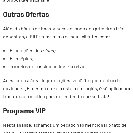
Outras Ofertas
Além do bônus de boas-vindas ao longo dos primeiros três
depósitos, o BitDreams mima os seus clientes com:
Promoções de
reload;
Free Spins;
Torneios no cassino online e ao vivo.
Acessando a área de promoções, você fica por dentro das
novidades. E mesmo que ela esteja em inglês, é só aplicar um
tradutor automático para entender do que se trata!
Programa VIP
Nesta análise, achamos um pecado não mencionar o fato de
que o BitDreams oferece um programa de fidelidade