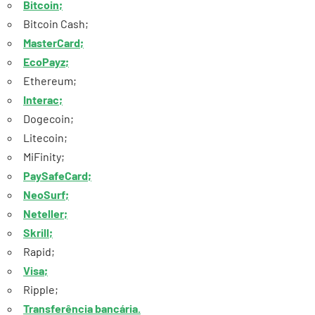
Bitcoin;
Bitcoin Cash;
MasterCard;
EcoPayz;
Ethereum;
Interac;
Dogecoin;
Litecoin;
MiFinity;
PaySafeCard;
NeoSurf;
Neteller;
Skrill;
Rapid;
Visa;
Ripple;
Transferência bancária.