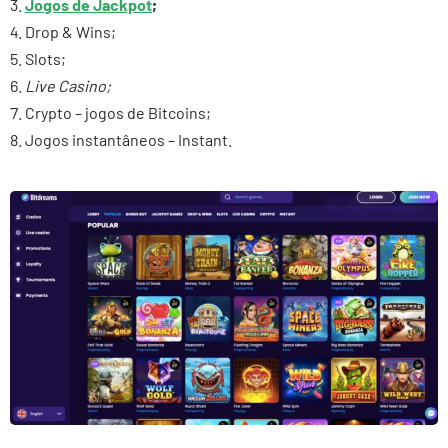
Jogos de Jackpot
;
Drop & Wins;
Slots;
Live
Casino;
Crypto – jogos de Bitcoins;
Jogos instantâneos – Instant.